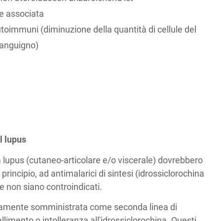
e associata
toimmuni (diminuzione della quantità di cellule del
sanguigno)
l lupus
i da lupus (cutaneo-articolare e/o viscerale) dovrebbero
i principio, ad antimalarici di sintesi (idrossiclorochina
e non siano controindicati.
itamente somministrata come seconda linea di
allimento o intolleranza all'idrossiclorochina. Questi