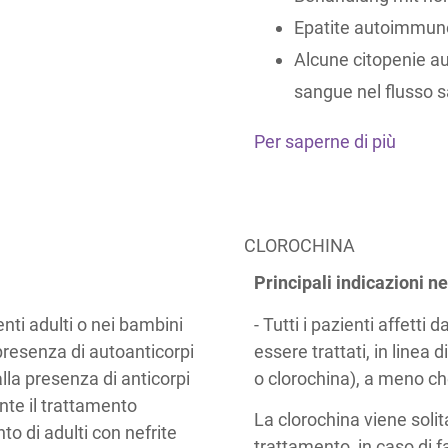
Epatite autoimmun
Alcune citopenie au
sangue nel flusso 
Per saperne di più
CLOROCHINA
Principali indicazioni ne
nti adulti o nei bambini
- Tutti i pazienti affett
 presenza di autoanticorpi
essere trattati, in linea d
lla presenza di anticorpi
o clorochina), a meno ch
te il trattamento
La clorochina viene sol
to di adulti con nefrite
trattamento, in caso di f