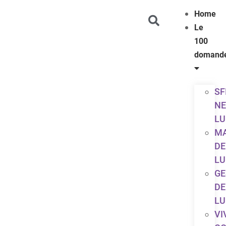
Home
Le
100
domand
SF
NE
LU
MA
DE
LU
GE
DE
LU
VI