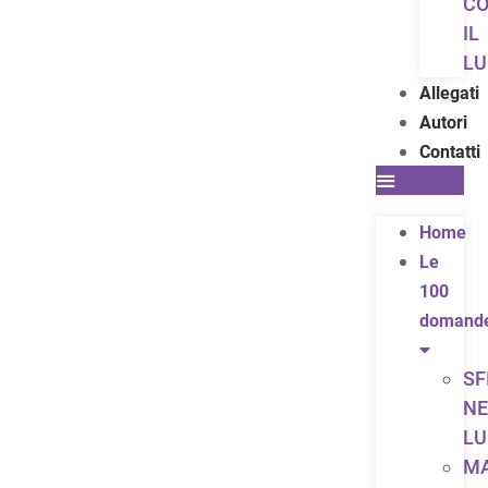
C
IL
LU
Allegati
Autori
Contatti
Home
Le
100
domand
SF
NE
LU
MA