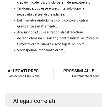
o acido micofenolico, ciclofosfamide, metotrexato.
Talidomide: può essere prescritta solo dopo la
negatività del test di gravidanza.
Belimumab e Anifrolumab sono controindicati in
gravidanza e allattamento.
Ace inibitori (ACE) e antagonisti del recettore
dell'angiotensina II (sartani): controindicati nel 2nd e 3o
nd
trimestre di gravidanza e sconsigliati nel 1o
.
Voclosporina (mancanza di dati)
ALLEGATI PRECEDENTI
PROSSIMI ALLEGATI
Farmaci per il lupus che possono essere utilizzati in gravidanza
Allattamento al seno
Allegati correlati