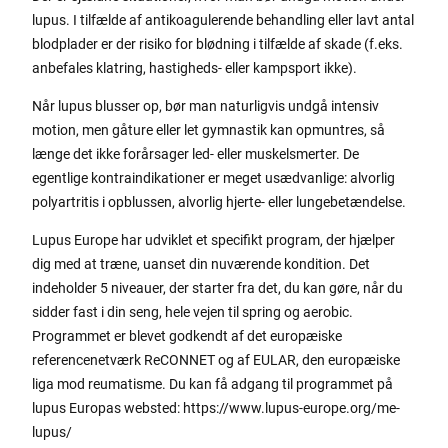
lupus. I tilfælde af antikoagulerende behandling eller lavt antal
blodplader er der risiko for blødning i tilfælde af skade (f.eks.
anbefales klatring, hastigheds- eller kampsport ikke).
Når lupus blusser op, bør man naturligvis undgå intensiv
motion, men gåture eller let gymnastik kan opmuntres, så
længe det ikke forårsager led- eller muskelsmerter. De
egentlige kontraindikationer er meget usædvanlige: alvorlig
polyartritis i opblussen, alvorlig hjerte- eller lungebetændelse.
Lupus Europe har udviklet et specifikt program, der hjælper
dig med at træne, uanset din nuværende kondition. Det
indeholder 5 niveauer, der starter fra det, du kan gøre, når du
sidder fast i din seng, hele vejen til spring og aerobic.
Programmet er blevet godkendt af det europæiske
referencenetværk ReCONNET og af EULAR, den europæiske
liga mod reumatisme. Du kan få adgang til programmet på
lupus Europas websted: https://www.lupus-europe.org/me-
lupus/