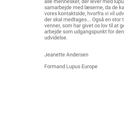
alle mennesker, der lever med lupus i
samarbejde med læserne, da de kan s
vores kontaktside, hvorfra vi vil udv
der skal medtages... Også en stor tak 
venner, som har givet os lov til at g
arbejde som udgangspunkt for denn
udvidelse.
Jeanette Andersen
Formand Lupus Europe