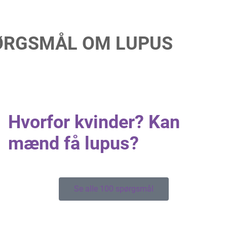
ØRGSMÅL OM LUPUS
Hvorfor kvinder? Kan
mænd få lupus?
Se alle 100 spørgsmål