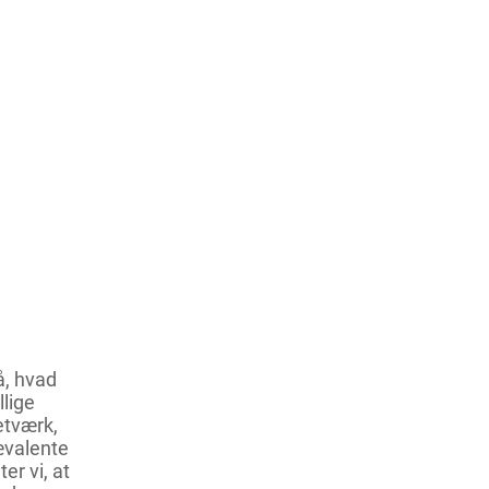
å, hvad
lige
etværk,
ævalente
er vi, at