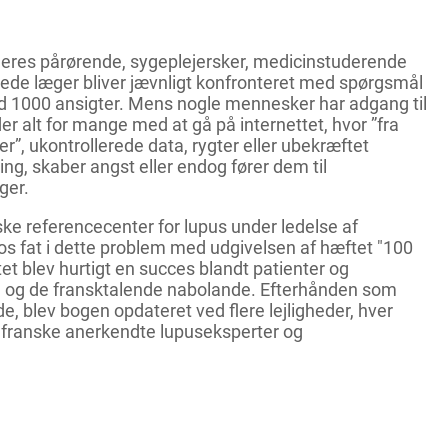
res pårørende, sygeplejersker, medicinstuderende
erede læger bliver jævnligt konfronteret med spørgsmål
1000 ansigter. Mens nogle mennesker har adgang til
er alt for mange med at gå på internettet, hvor ”fra
”, ukontrollerede data, rygter eller ubekræftet
ing, skaber angst eller endog fører dem til
ger.
ske referencecenter for lupus under ledelse af
 fat i dette problem med udgivelsen af hæftet "100
t blev hurtigt en succes blandt patienter og
ig og de fransktalende nabolande. Efterhånden som
e, blev bogen opdateret ved flere lejligheder, hver
franske anerkendte lupuseksperter og