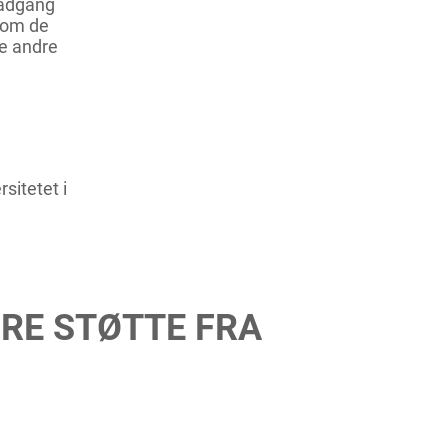
 adgang
 som de
de andre
sitetet i
RE STØTTE FRA