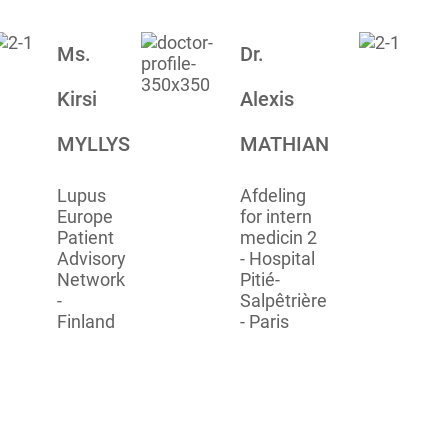
Ms.
Dr.
M
Kirsi
Alexis
L
MYLLYS
MATHIAN
W
Lupus
Afdeling
L
Europe
for intern
E
Patient
medicin 2
P
Advisory
- Hospital
A
Network
Pitié-
N
-
Salpêtrière
-
Finland
- Paris
Øs