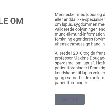
Mennesker med lupus og de
LE OM
eller endda ikke-specialis
om lupus, sygdommen med 
validerede oplysninger, end
mund-til-mund-informationer
forskning øger deres forvirr
uhensigtsmæssige handlin
Allerede i 2010 tog de fran
professor Maxime Dougados
spørgsmål om lupus". Hæfte
patientforeninger i Frankr
kendskabet til lupus voksed
gang i samarbejde mellem 
patientforeninger.
Lær mere