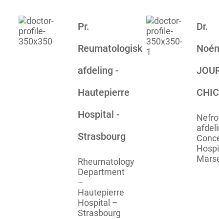
Pr.
Dr.
Reumatologisk
Noém
afdeling -
JOUR
Hautepierre
CHI
Hospital -
Nefro
afdeli
Strasbourg
Conce
Hospit
Marse
Rheumatology
Department
–
Hautepierre
Hospital –
Strasbourg