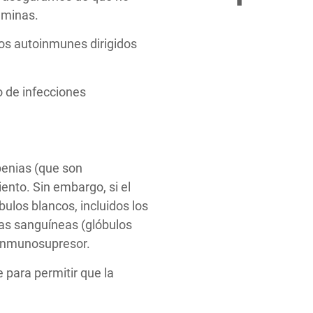
aminas.
os autoinmunes dirigidos
o de infecciones
openias (que son
ento. Sin embargo, si el
ulos blancos, incluidos los
las sanguíneas (glóbulos
n inmunosupresor.
 para permitir que la