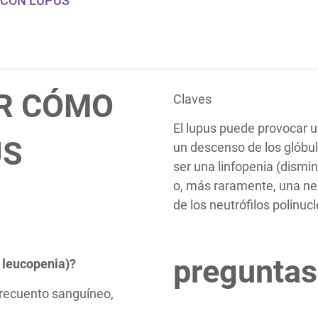
R CON LUPUS
R CÓMO
Claves
El lupus puede provocar u
US
un descenso de los glóbu
ser una linfopenia (dismin
o, más raramente, una ne
de los neutrófilos polinuc
preguntas
 leucopenia)?
 recuento sanguíneo,