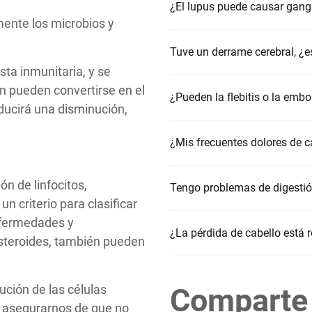
¿El lupus puede causar gangl
mente los microbios y
Tuve un derrame cerebral, ¿e
sta inmunitaria, y se
én pueden convertirse en el
¿Pueden la flebitis o la emb
oducirá una disminución,
¿Mis frecuentes dolores de c
ón de linfocitos,
Tengo problemas de digestión
n criterio para clasificar
nfermedades y
¿La pérdida de cabello está 
osteroides, también pueden
ción de las células
Comparte 
 asegurarnos de que no