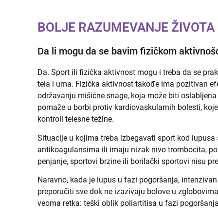
BOLJE RAZUMEVANJE ŽIVOTA
Da li mogu da se bavim fizičkom aktivnoš
Da. Sport ili fizička aktivnost mogu i treba da se pr
tela i uma. Fizička aktivnost takođe ima pozitivan 
održavanju mišićne snage, koja može biti oslabljena 
pomaže u borbi protiv kardiovaskularnih bolesti, ko
kontroli telesne težine.
Situacije u kojima treba izbegavati sport kod lupusa s
antikoagulansima ili imaju nizak nivo trombocita, pos
penjanje, sportovi brzine ili borilački sportovi nisu pr
Naravno, kada je lupus u fazi pogoršanja, intenzivan 
preporučiti sve dok ne izazivaju bolove u zglobovima
veoma retka: teški oblik poliartitisa u fazi pogoršanja