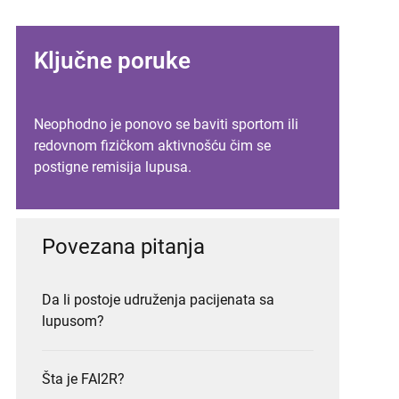
Ključne poruke
Neophodno je ponovo se baviti sportom ili
redovnom fizičkom aktivnošću čim se
postigne remisija lupusa.
Povezana pitanja
Da li postoje udruženja pacijenata sa
lupusom?
Šta je FAI2R?