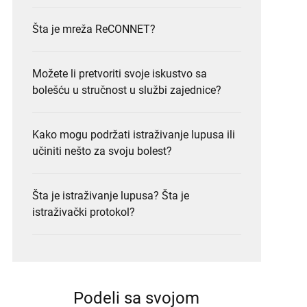
Šta je mreža ReCONNET?
Možete li pretvoriti svoje iskustvo sa
bolešću u stručnost u službi zajednice?
Kako mogu podržati istraživanje lupusa ili
učiniti nešto za svoju bolest?
Šta je istraživanje lupusa? Šta je
istraživački protokol?
Podeli sa svojom