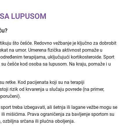
 SA LUPUSOM
ću?
aktikuju što češće. Redovno vežbanje je ključno za dobrobit
efekat na umor. Umerena fizička aktivnost pomaže u
određenim terapijama, uključujući kortikosteroide. Sport
je su češće kod osoba sa lupusom. Na kraju, pomaže i u
u retke. Kod pacijenata koji su na terapiji
toji rizik od krvarenja u slučaju povrede (na primer,
eporučeni).
sport treba izbegavati, ali šetnja ili lagane vežbe mogu se
 ili mišićima. Prava ograničenja za bavljenje sportom su
, ozbiljna srčana ili plućna oboljenja.