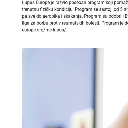
Lupus Europe je razvio poseban program koji poma
trenutnu fizičku kondiciju. Program se sastoji od 5 ni
pa sve do aerobika i skakanja. Program su odobril
liga za borbu protiv reumatskih bolesti. Program je
europe.org/me-lupus/.