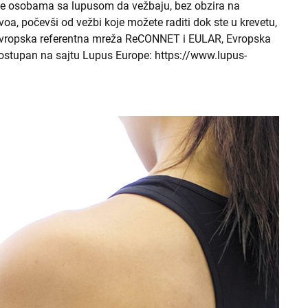
že osobama sa lupusom da vežbaju, bez obzira na
voa, počevši od vežbi koje možete raditi dok ste u krevetu,
i Evropska referentna mreža ReCONNET i EULAR, Evropska
 dostupan na sajtu Lupus Europe: https://www.lupus-