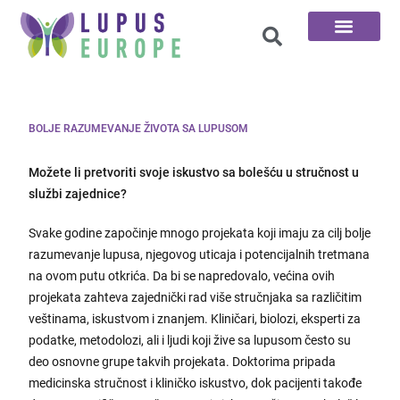
100 Pitanja
BOLJE RAZUMEVANJE ŽIVOTA SA LUPUSOM
Možete li pretvoriti svoje iskustvo sa bolešću u stručnost u
službi zajednice?
Svake godine započinje mnogo projekata koji imaju za cilj bolje
razumevanje lupusa, njegovog uticaja i potencijalnih tretmana
na ovom putu otkrića. Da bi se napredovalo, većina ovih
projekata zahteva zajednički rad više stručnjaka sa različitim
veštinama, iskustvom i znanjem. Kliničari, biolozi, eksperti za
podatke, metodolozi, ali i ljudi koji žive sa lupusom često su
deo osnovne grupe takvih projekata. Doktorima pripada
medicinska stručnost i kliničko iskustvo, dok pacijenti takođe