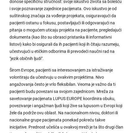
donose specifičnu stručnost: svoje iskustvo života sa bolešću
i svoje poznavanje zajednice pacijenata. Ovo iskustvo je od
suštinskog značaja za vođenje projekata, osiguravajući da
pacijenti ostanu u fokusu, postavljajući ili odgovarajući na
pitanja o mogućem uticaju projekta na pacijente, pregledajući
dokumenta (kao što su obrasci pristanka ili informativni
listovi) kako bi osigurali da ih pacijenti koji ih čitaju razumeju,
učestvujući u etičkim odborima ili prevodeći naučni rad na
"jezik običnih ljudi".
Širom Evrope, pacijenti sa interesovanjem za istraživanje
volontiraju da učestvuju u ovakvim projektima. Nivo
angažovanja često je vrlo fleksibilan. Veoma je važno da ti
pacijenti budu povezani sa svojom zajednicom. Mreža za
savetovanje pacijenata LUPUS EUROPE koordinira obuku,
povezivanje i angažman ljudi koji žive sa lupusom u Evropi koji
žele da podrže ovu oblast. Na nacionalnom nivou, doktori ili
nacionalne grupe pacijenata ponekad pokreću takve
inicijative. Prednost učešća u ovakvoj mreži je ta što drugi član