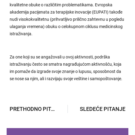
kvalitetne obuke o različitim problematikama. Evropska
akademija pacijenata za terapijske inovacije (EUPATI) takođe
nudi visokokvalitetnu (prihvatljivo prilično zahtevnu u pogledu
ulaganja vremena) obuku o celokupnom ciklusu medicinskog
istraživanja.
Za one koji su se angažovali u ovoj aktivnosti, podrška
istraživanju često se smatra nagrađujućom aktivnošću, koja
im pomaže da izgrade svoje znanje o lupusu, sposobnost da
se nose sa njim, ali i razvijaju svoje veštine i samopoštovanje.
PRETHODNO PITANJE
SLEDEĆE PITANJE