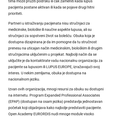
tima može pružiti podršku ili čak zameniti kada lupus
pacijenta postane aktivan ili kada se pojave drugi hitni
prioriteti.
Partneri u istraživanju pacijenata nisu stručnjaci za
medicinske, biološke ili naučne aspekte lupusa, ali su
stručnjaci za sopstveni život sa bolešću. Obuka koja je
dostupna dizajnirana je da im pomogne da tu stručnost
prenesu na uticajan način medicinskim, biološkim ili drugim
stručnjacima uključenim u projekat. Najbolji način da se
uključite je da kontaktirate vašu nacionalnu organizaciju za
pacijente sa lupusom ili LUPUS EUROPE, izražavajući svoj
interes. U nekim zemljama, obuka je dostupna na
nacionalnom jeziku.
Izvan ovih organizacija, mnogi resursi za obuku su dostupni
na internetu. Program Expanded Professional Associates
(EPAP) (dostupan na osam jezika) predstavlja jednostavan
početak koji objašnjava kako najbolje predstaviti pacijente.
Open Academy EURORDIS nudi mnoge module visoko