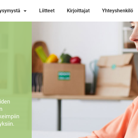
kysymystä
Liitteet
Kirjoittajat
Yhteyshenkilö
iden
n
keimpiin
ksiin.