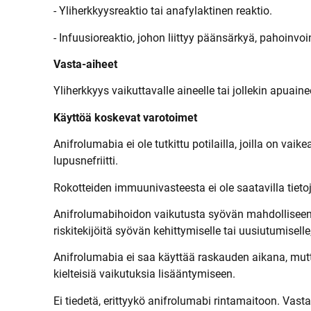
- Yliherkkyysreaktio tai anafylaktinen reaktio.
- Infuusioreaktio, johon liittyy päänsärkyä, pahoinvo
Vasta-aiheet
Yliherkkyys vaikuttavalle aineelle tai jollekin apuainee
Käyttöä koskevat varotoimet
Anifrolumabia ei ole tutkittu potilailla, joilla on va
lupusnefriitti.
Rokotteiden immuunivasteesta ei ole saatavilla tieto
Anifrolumabihoidon vaikutusta syövän mahdolliseen keh
riskitekijöitä syövän kehittymiselle tai uusiutumisell
Anifrolumabia ei saa käyttää raskauden aikana, mutta
kielteisiä vaikutuksia lisääntymiseen.
Ei tiedetä, erittyykö anifrolumabi rintamaitoon. Vast