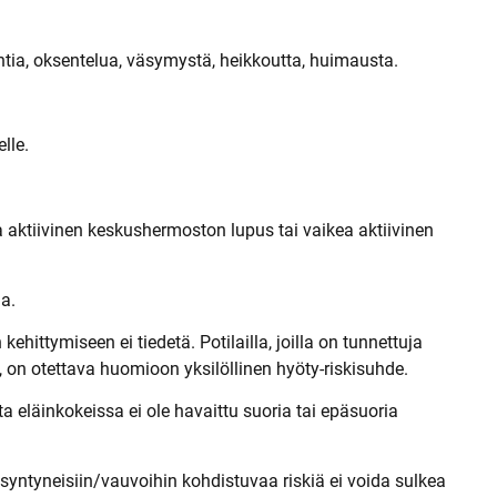
intia, oksentelua, väsymystä, heikkoutta, huimausta.
lle.
ikea aktiivinen keskushermoston lupus tai vaikea aktiivinen
ja.
ittymiseen ei tiedetä. Potilailla, joilla on tunnettuja
e, on otettava huomioon yksilöllinen hyöty-riskisuhde.
 eläinkokeissa ei ole havaittu suoria tai epäsuoria
asyntyneisiin/vauvoihin kohdistuvaa riskiä ei voida sulkea