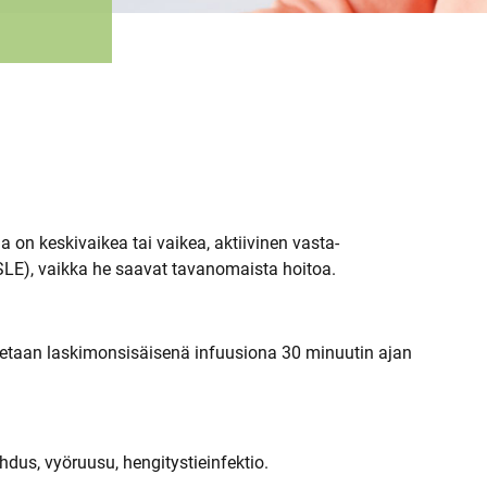
la on keskivaikea tai vaikea, aktiivinen vasta-
SLE), vaikka he saavat tavanomaista hoitoa.
netaan laskimonsisäisenä infuusiona 30 minuutin ajan
hdus, vyöruusu, hengitystieinfektio.