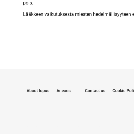
pois.
Lääkkeen vaikutuksesta miesten hedelmällisyyteen ei
About lupus
Anexes
Contact us
Cookie Pol