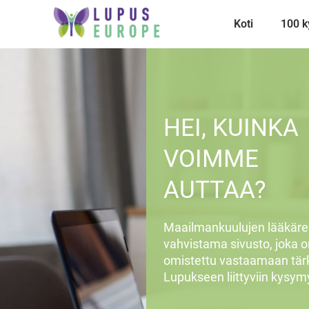
Koti
100 
HEI, KUINKA
VOIMME
AUTTAA?
Maailmankuulujen lääkäre
vahvistama sivusto, joka o
omistettu vastaamaan tär
Lupukseen liittyviin kysymy