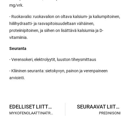
mg/vrk.
- Ruokavalio: ruokavalion on oltava kalsium- ja kaliumpitoinen,
hiilihydraatti- ja rasvapitoisuudeltaan vähäinen,
proteiinipitoinen, ja siihen on lisättävä kalsiumia ja D-
vitamiinia.
Seuranta
- Verensokeri, elektrolyytit, luuston tiheysmittaus
- Kliininen seuranta: sietokyvyn, painon ja verenpaineen
arviointi.
EDELLISET LIITTEET
SEURAAVAT LIITTEET
MYKOFENOLAATTINATRIUM
PREDNISONI