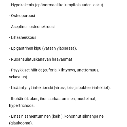
- Hypokalemia (epänormaali kaliumpitoisuuden lasku).
- Osteoporoosi
- Aseptinen osteonekroosi
- Lihasheikkous
- Epigastrinen kipu (vatsan yläosassa).
- Ruoansulatuskanavan haavaumat
- Psyykkiset häiriöt (euforia, kiihtymys, unettomuus,
sekavuus).
- Lisääntynyt infektioriski (virus-, lois- ja bakteeri-infektiot).
- Ihohäiriöt: akne, ihon surkastuminen, mustelmat,
hypertrichoosi.
- Linssin samentuminen (kaihi), kohonnut silmänpaine
(glaukooma).