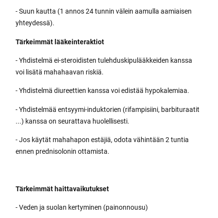
- Suun kautta (1 annos 24 tunnin välein aamulla aamiaisen
yhteydessä).
Tärkeimmät lääkeinteraktiot
- Yhdistelmä ei-steroidisten tulehduskipulääkkeiden kanssa
voi lisätä mahahaavan riskiä.
- Yhdistelmä diureettien kanssa voi edistää hypokalemiaa.
- Yhdistelmää entsyymi-induktorien (rifampisiini, barbituraatit
...) kanssa on seurattava huolellisesti.
- Jos käytät mahahapon estäjiä, odota vähintään 2 tuntia
ennen prednisolonin ottamista.
Tärkeimmät haittavaikutukset
- Veden ja suolan kertyminen (painonnousu)