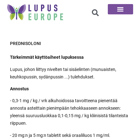
100 kysymystä
PREDNISOLONI
Tärkeimmät käyttöaiheet lupuksessa
Lupus, johon liittyy nivelten tai sisäelinten (munuaisten,
keuhkopussin, sydänpussin ...) tulehdukset.
Annostus
- 0,3-1 mg / kg / vrk alkuhoidossa tavoitteena pienentää
annosta asteittain pienimpään tehokkaaseen annokseen:
yleensä suuruusluokkaa 0,1-0,15 mg / kg kliinisistä tilanteista
riippuen.
- 20 mg:n ja 5 mg:n tabletit sekä oraaliliuos 1 mg/ml.