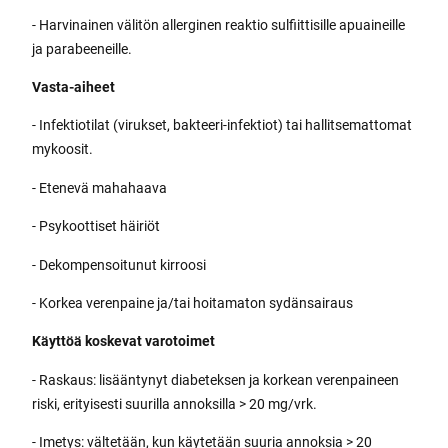
- Harvinainen välitön allerginen reaktio sulfiittisille apuaineille
ja parabeeneille.
Vasta-aiheet
- Infektiotilat (virukset, bakteeri-infektiot) tai hallitsemattomat
mykoosit.
- Etenevä mahahaava
- Psykoottiset häiriöt
- Dekompensoitunut kirroosi
- Korkea verenpaine ja/tai hoitamaton sydänsairaus
Käyttöä koskevat varotoimet
- Raskaus: lisääntynyt diabeteksen ja korkean verenpaineen
riski, erityisesti suurilla annoksilla > 20 mg/vrk.
- Imetys: vältetään, kun käytetään suuria annoksia > 20