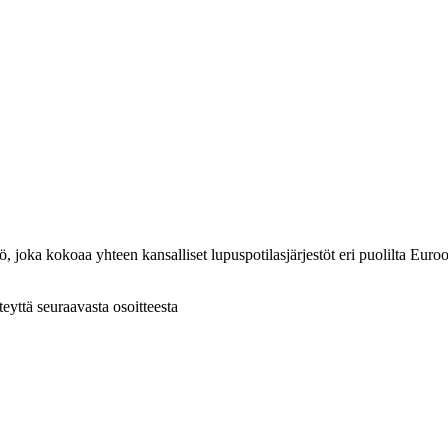
oka kokoaa yhteen kansalliset lupuspotilasjärjestöt eri puolilta Eur
hteyttä seuraavasta osoitteesta