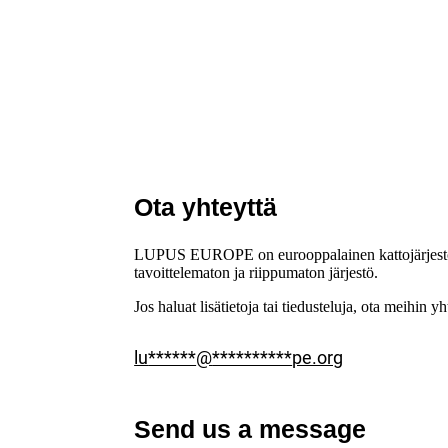
Ota yhteyttä potilasjärjestöön
Etsi viitekeskus
Ehdota kysymystä
Ota yhteyttä
LUPUS EUROPE on eurooppalainen kattojärjestö, j
tavoittelematon ja riippumaton järjestö.
Jos haluat lisätietoja tai tiedusteluja, ota meihin y
lu
******
@
**********
pe.org
Send us a message