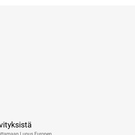
vityksistä
nottamaan Lupus Europen