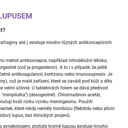
 LUPUSEM
t?
afragmy atd.) existuje mnoho různých antikoncepčních
etod antikoncepce, například nitroděložní tělíska,
gestrel (což je progesteron). A to i v případě, že ještě
včetně antikoagulancií, kortizonu nebo imunosupresiv. Je
y), což je malé zařízení, které se zavádí pod kůži a díky
je velmi účinné. U tabletových forem se dává přednost
minipilulka") (desogestrel). Chlormadinon acetát,
ručují kvůli riziku vzniku meningeomu. Použití
ientek, které nikdy neměly trombózu (flebitidu nebo plicní
lidový lupus, bez klinických projevů.
 s gynekologem, protože kromě lupusu existuje mnoho