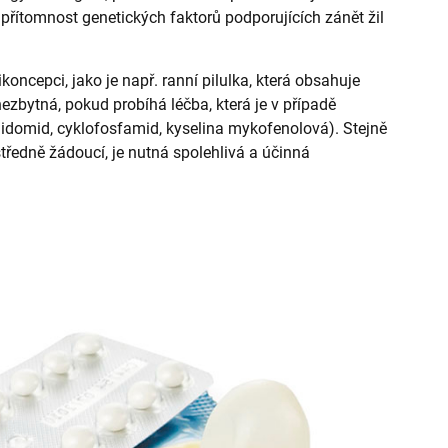
přítomnost genetických faktorů podporujících zánět žil
ncepci, jako je např. ranní pilulka, která obsahuje
nezbytná, pokud probíhá léčba, která je v případě
lidomid, cyklofosfamid, kyselina mykofenolová). Stejně
středně žádoucí, je nutná spolehlivá a účinná