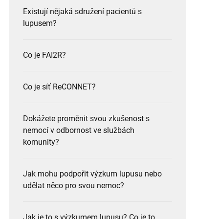
Existují nějaká sdružení pacientů s
lupusem?
Co je FAI2R?
Co je síť ReCONNET?
Dokážete proměnit svou zkušenost s
nemocí v odbornost ve službách
komunity?
Jak mohu podpořit výzkum lupusu nebo
udělat něco pro svou nemoc?
Jak je to s výzkumem lupusu? Co je to