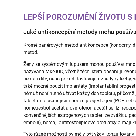
LEPŠÍ POROZUMĚNÍ ŽIVOTU S
Jaké antikoncepční metody mohu používa
Kromě bariérových metod antikoncepce (kondomy, di
metod.
Ženy se systémovým lupusem mohou používat mnoho m
nazývaná také IUD, včetně těch, která obsahují levonor
nemají dítě, nebo pokud dostávají různé typy léčby, 
také možné použít implantáty (implantabilní progestin
němuž není nutné užívat každý den tabletu, přičemž 
tabletám obsahujícím pouze progestagen (POP nebo "
nomegestrol acetát a cyproteron acetát se již nedopo
konvenčnějších estrogenových tablet lze zvážit u pac
embolii), nemají antifosfolipidové protilátky a mají k
Tyto různé možnosti by měly být vždy konzultovány