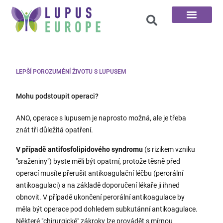
100 otázek
LEPŠÍ POROZUMĚNÍ ŽIVOTU S LUPUSEM
Mohu podstoupit operaci?
ANO, operace s lupusem je naprosto možná, ale je třeba
znát tři důležitá opatření.
V případě antifosfolipidového syndromu
(s rizikem vzniku
"sraženiny") byste měli být opatrní, protože těsně před
operací musíte přerušit antikoagulační léčbu (perorální
antikoagulaci) a na základě doporučení lékaře ji ihned
obnovit. V případě ukončení perorální antikoagulace by
měla být operace pod dohledem subkutánní antikoagulace.
Některé "chirurgické" zákroky lze provádět s mírnou