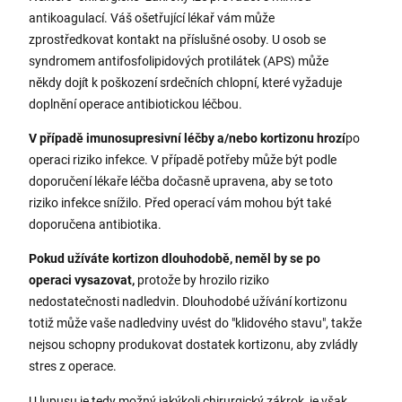
antikoagulací. Váš ošetřující lékař vám může
zprostředkovat kontakt na příslušné osoby. U osob se
syndromem antifosfolipidových protilátek (APS) může
někdy dojít k poškození srdečních chlopní, které vyžaduje
doplnění operace antibiotickou léčbou.
V případě imunosupresivní léčby a/nebo kortizonu hrozí
po
operaci riziko infekce. V případě potřeby může být podle
doporučení lékaře léčba dočasně upravena, aby se toto
riziko infekce snížilo. Před operací vám mohou být také
doporučena antibiotika.
Pokud užíváte kortizon dlouhodobě, neměl by se po
operaci vysazovat,
protože by hrozilo riziko
nedostatečnosti nadledvin. Dlouhodobé užívání kortizonu
totiž může vaše nadledviny uvést do "klidového stavu", takže
nejsou schopny produkovat dostatek kortizonu, aby zvládly
stres z operace.
U lupusu je tedy možný jakýkoli chirurgický zákrok, je však