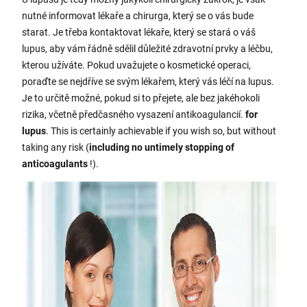
nutné informovat lékaře a chirurga, který se o vás bude
starat. Je třeba kontaktovat lékaře, který se stará o váš
lupus, aby vám řádně sdělil důležité zdravotní prvky a léčbu,
kterou užíváte. Pokud uvažujete o kosmetické operaci,
poraďte se nejdříve se svým lékařem, který vás léčí na lupus.
Je to určitě možné, pokud si to přejete, ale bez jakéhokoli
rizika, včetně předčasného vysazení antikoagulancií.
for
lupus
. This is certainly achievable if you wish so, but without
taking any risk (
including no untimely stopping of
anticoagulants
!).