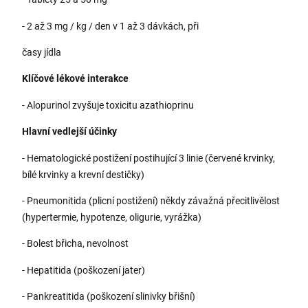
- 2 až 3 mg / kg / den v 1 až 3 dávkách, při
časy jídla
Klíčové lékové interakce
- Alopurinol zvyšuje toxicitu azathioprinu
Hlavní vedlejší účinky
- Hematologické postižení postihující 3 linie (červené krvinky,
bílé krvinky a krevní destičky)
- Pneumonitida (plicní postižení) někdy závažná přecitlivělost
(hypertermie, hypotenze, oligurie, vyrážka)
- Bolest břicha, nevolnost
- Hepatitida (poškození jater)
- Pankreatitida (poškození slinivky břišní)