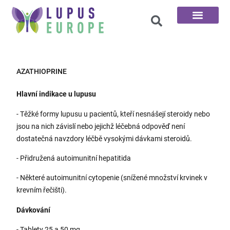
100 otázek
AZATHIOPRINE
Hlavní indikace u lupusu
- Těžké formy lupusu u pacientů, kteří nesnášejí steroidy nebo
jsou na nich závislí nebo jejichž léčebná odpověď není
dostatečná navzdory léčbě vysokými dávkami steroidů.
- Přidružená autoimunitní hepatitida
- Některé autoimunitní cytopenie (snížené množství krvinek v
krevním řečišti).
Dávkování
- Tablety 25 a 50 mg