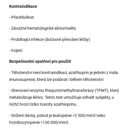
Kontraindikace
- Přecitlivělost
- Závažné hematologické abnormality
- Probíhající infekce (dočasné přerušení léčby)
- Kojení
Bezpečnostní opatření pro použití
- Těhotenství není kontraindikací, azathioprin je jedním z mála
imunosupresiv, která lze podávat i během těhotenství.
- Stanovení enzymu thiopurinmethyltransferázy (TPMT), který
metabolizuje léčivo. Tento test umožňuje odhalit subjekty, u
nichž hrozí riziko toxicity azathioprinu.
- Snížení dávky, pokud je leukopenie <2 500/mm3 nebo
trombocytopenie <130 000/mm3.