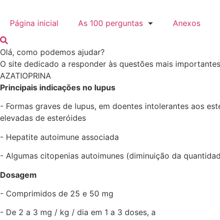
Pular
para
Página inicial
As 100 perguntas
Anexos
o
conteúdo
Olá, como podemos ajudar?
O site dedicado a responder às questões mais importantes
AZATIOPRINA
Principais indicações no lupus
- Formas graves de lupus, em doentes intolerantes aos est
elevadas de esteróides
- Hepatite autoimune associada
- Algumas citopenias autoimunes (diminuição da quantidad
Dosagem
- Comprimidos de 25 e 50 mg
- De 2 a 3 mg / kg / dia em 1 a 3 doses, a