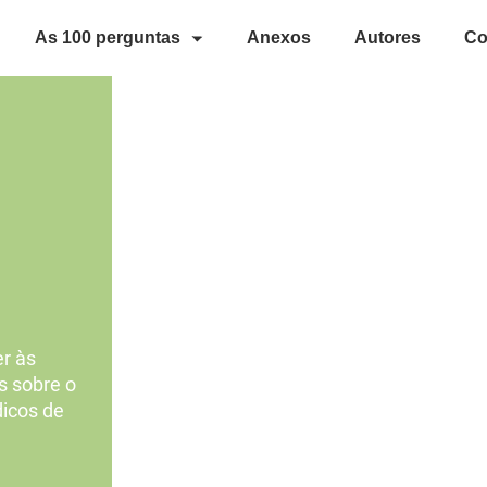
As 100 perguntas
Anexos
Autores
Co
r às
s sobre o
dicos de