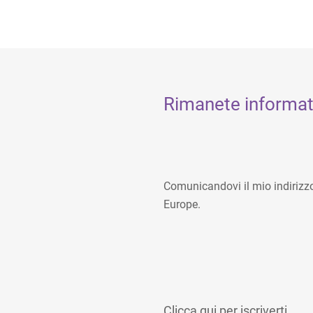
Rimanete informati
Comunicandovi il mio indirizzo 
Europe.
Clicca qui per iscriverti