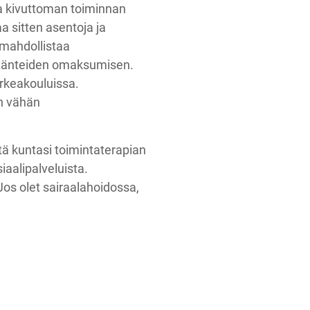
 ja kivuttoman toiminnan
a sitten asentoja ja
 mahdollistaa
äytänteiden omaksumisen.
rkeakouluissa.
in vähän
tä kuntasi toimintaterapian
iaalipalveluista.
os olet sairaalahoidossa,