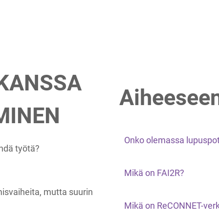
 KANSSA
Aiheeseen
MINEN
Onko olemassa lupuspoti
ehdä työtä?
Mikä on FAI2R?
isvaiheita, mutta suurin
Mikä on ReCONNET-verk