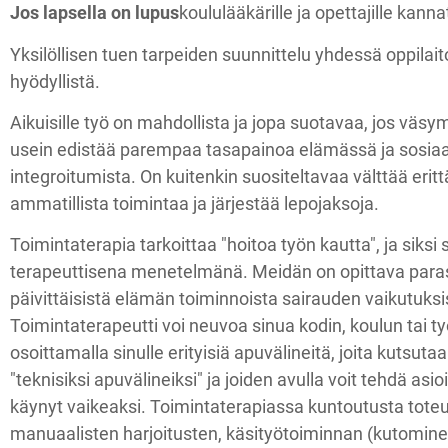
Jos lapsella on lupus
koululääkärille ja opettajille kanna
Yksilöllisen tuen tarpeiden suunnittelu yhdessä oppilait
hyödyllistä.
Aikuisille työ on mahdollista ja jopa suotavaa, jos väsy
usein edistää parempaa tasapainoa elämässä ja sosiaal
integroitumista. On kuitenkin suositeltavaa välttää erit
ammatillista toimintaa ja järjestää lepojaksoja.
Toimintaterapia tarkoittaa "hoitoa työn kautta", ja siksi
terapeuttisena menetelmänä. Meidän on opittava paras
päivittäisistä elämän toiminnoista sairauden vaikutuksi
Toimintaterapeutti voi neuvoa sinua kodin, koulun tai t
osoittamalla sinulle erityisiä apuvälineitä, joita kutsuta
"teknisiksi apuvälineiksi" ja joiden avulla voit tehdä asi
käynyt vaikeaksi. Toimintaterapiassa kuntoutusta tot
manuaalisten harjoitusten, käsityötoiminnan (kutominen