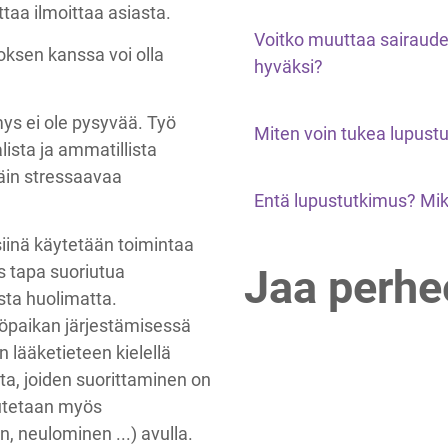
ttaa ilmoittaa asiasta.
Voitko muuttaa sairaud
oksen kanssa voi olla
hyväksi?
mys ei ole pysyvää. Työ
Miten voin tukea lupustu
ista ja ammatillista
täin stressaavaa
Entä lupustutkimus? Mi
 siinä käytetään toimintaa
 tapa suoriutua
Jaa perhe
sta huolimatta.
yöpaikan järjestämisessä
an lääketieteen kielellä
oita, joiden suorittaminen on
eutetaan myös
, neulominen ...) avulla.