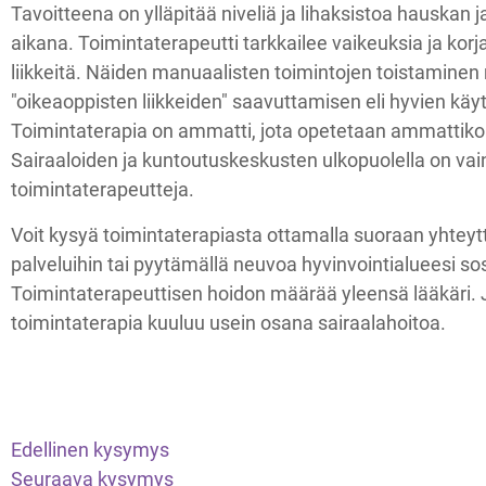
Tavoitteena on ylläpitää niveliä ja lihaksistoa hauskan
aikana. Toimintaterapeutti tarkkailee vaikeuksia ja korja
liikkeitä. Näiden manuaalisten toimintojen toistaminen
"oikeaoppisten liikkeiden" saavuttamisen eli hyvien k
Toimintaterapia on ammatti, jota opetetaan ammattiko
Sairaaloiden ja kuntoutuskeskusten ulkopuolella on va
toimintaterapeutteja.
Voit kysyä toimintaterapiasta ottamalla suoraan yhteyt
palveluihin tai pyytämällä neuvoa hyvinvointialueesi sos
Toimintaterapeuttisen hoidon määrää yleensä lääkäri. J
toimintaterapia kuuluu usein osana sairaalahoitoa.
Edellinen kysymys
Seuraava kysymys