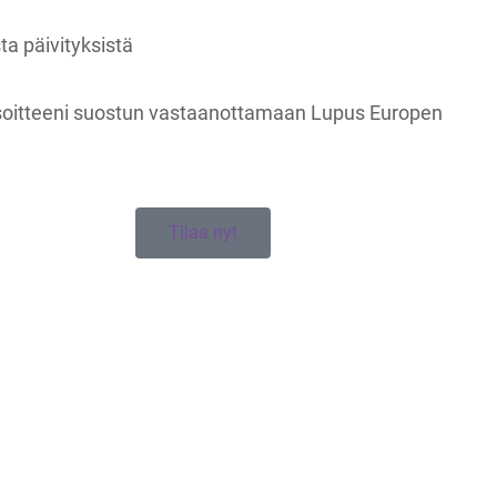
ta päivityksistä
soitteeni suostun vastaanottamaan Lupus Europen
Tilaa nyt