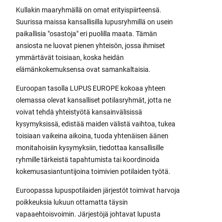
Kullakin maaryhmällä on omat erityispiirteensä.
Suurissa maissa kansallisilla lupusryhmillä on usein
paikallisia "osastoja" eri puolilla maata. Tämän
ansiosta ne luovat pienen yhteisön, jossa ihmiset
ymmärtävät toisiaan, koska heidän
elämänkokemuksensa ovat samankaltaisia.
Euroopan tasolla LUPUS EUROPE kokoaa yhteen
olemassa olevat kansalliset potilasryhmät, jotta ne
voivat tehdä yhteistyötä kansainvälisissä
kysymyksissä, edistää maiden välistä vaihtoa, tukea
toisiaan vaikeina aikoina, tuoda yhtenäisen äänen
monitahoisiin kysymyksiin, tiedottaa kansallisille
ryhmille tärkeistä tapahtumista tai koordinoida
kokemusasiantuntijoina toimivien potilaiden työtä.
Euroopassa lupuspotilaiden järjestöt toimivat harvoja
poikkeuksia lukuun ottamatta täysin
vapaaehtoisvoimin. Järjestöjä johtavat lupusta