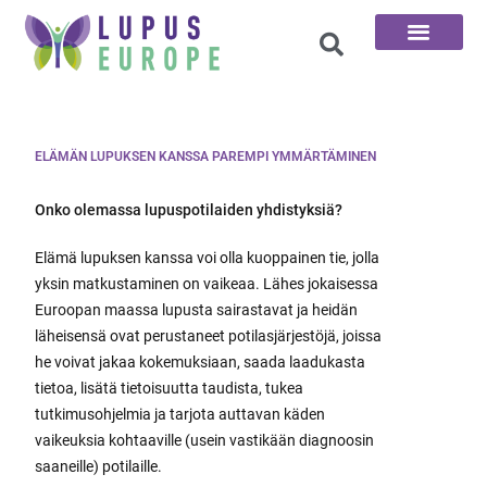
100 kysymystä
ELÄMÄN LUPUKSEN KANSSA PAREMPI YMMÄRTÄMINEN
Onko olemassa lupuspotilaiden yhdistyksiä?
Elämä lupuksen kanssa voi olla kuoppainen tie, jolla
yksin matkustaminen on vaikeaa. Lähes jokaisessa
Euroopan maassa lupusta sairastavat ja heidän
läheisensä ovat perustaneet potilasjärjestöjä, joissa
he voivat jakaa kokemuksiaan, saada laadukasta
tietoa, lisätä tietoisuutta taudista, tukea
tutkimusohjelmia ja tarjota auttavan käden
vaikeuksia kohtaaville (usein vastikään diagnoosin
saaneille) potilaille.