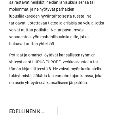
sairastavat henkilöt, heidän lähisukulaisensa tai
molemmat, ja ne hyötyvät parhaiden
lupuslääkäreiden hyväntahtoisesta tuesta. Ne
tarjoavat luotettavaa tietoa ja erilaisia palveluja, jotka
voivat auttaa potilaita. Ne tarjoavat myös
vapaaehtoistyön mahdollisuuksia niille, jotka
haluavat auttaa yhteisöä.
Potilaat ja omaiset löytävät kansallisten ryhmien
yhteystiedot LUPUS EUROPE -verkkosivustolta tai
tämän kirjan liitteestä 8. He voivat myös keskustella
tukiryhmistä lääkärin tai reumahoitajan kanssa, joka
on usein yhteydessä kansalliseen järjestöön.
EDELLINEN KYSYMYS