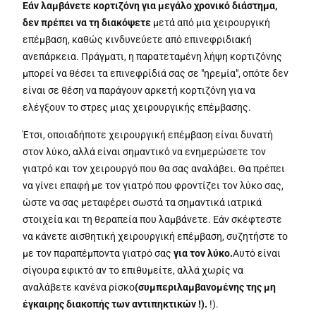
Εάν λαμβάνετε κορτιζόνη για μεγάλο χρονικό διάστημα,
δεν πρέπει να τη διακόψετε
μετά από μια χειρουργική
επέμβαση, καθώς κινδυνεύετε από επινεφριδιακή
ανεπάρκεια. Πράγματι, η παρατεταμένη λήψη κορτιζόνης
μπορεί να θέσει τα επινεφρίδιά σας σε "ηρεμία", οπότε δεν
είναι σε θέση να παράγουν αρκετή κορτιζόνη για να
ελέγξουν το στρες μιας χειρουργικής επέμβασης.
Έτσι, οποιαδήποτε χειρουργική επέμβαση είναι δυνατή
στον λύκο, αλλά είναι σημαντικό να ενημερώσετε τον
γιατρό και τον χειρουργό που θα σας αναλάβει. Θα πρέπει
να γίνει επαφή με τον γιατρό που φροντίζει τον λύκο σας,
ώστε να σας μεταφέρει σωστά τα σημαντικά ιατρικά
στοιχεία και τη θεραπεία που λαμβάνετε. Εάν σκέφτεστε
να κάνετε αισθητική χειρουργική επέμβαση, συζητήστε το
με τον παραπέμποντα γιατρό σας
για τον λύκο.
Αυτό είναι
σίγουρα εφικτό αν το επιθυμείτε, αλλά χωρίς να
αναλάβετε κανένα ρίσκο
(συμπεριλαμβανομένης της μη
έγκαιρης διακοπής των αντιπηκτικών !).
!).