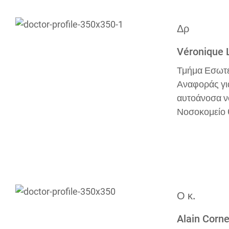
Δρ
Véronique 
Τμήμα Εσωτερ
Αναφοράς γι
αυτοάνοσα νο
Νοσοκομείο C
Ο κ.
Alain Corne