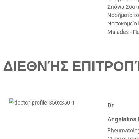
Σπάνια Συστ
Νοσήματα του
Νοσοκομείο 
Malades - Πα
ΔΙΕΘΝΉΣ ΕΠΙΤΡΟ
Dr
Angelakos 
Rheumatolo
Clinic of Im