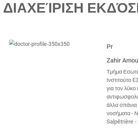
ΔΙΑΧΕΊΡΙΣΗ ΕΚΔΌ
Pr
Zahir Amou
Τμήμα Εσωτερ
Ινστιτούτο 
για τον λύκο 
αντιφωσφολι
άλλα σπάνια
νοσήματα - Ν
Salpêtrière -