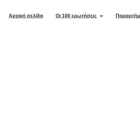
Μετάβαση
στο
Αρχική σελίδα
Οι 100 ερωτήσεις
Παραρτήμ
περιεχόμενο