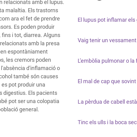
an relacionats amb el lupus.
a malaltia. Els trastorns
om ara el fet de prendre
El lupus pot inflamar els
ssors. Es poden produir
fins i tot, diarrea. Alguns
Vaig tenir un vessament 
relacionats amb la presa
ixen espontàniament
os, les cremors poden
L’embòlia pulmonar o la 
 l'absència d'inflamació o
l'alcohol també són causes
El mal de cap que sovint
es pot produir una
 digestius. Els pacients
bé pot ser una colopatia
La pèrdua de cabell est
 població general.
Tinc els ulls i la boca s