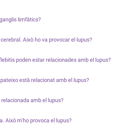
 ganglis limfàtics?
cerebral. Això ho va provocar el lupus?
flebitis poden estar relacionades amb el lupus?
 pateixo està relacionat amb el lupus?
à relacionada amb el lupus?
eca. Això m’ho provoca el lupus?