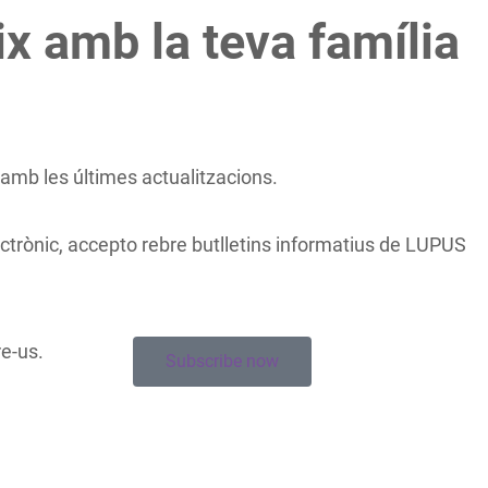
x amb la teva família
mb les últimes actualitzacions.
ctrònic, accepto rebre butlletins informatius de LUPUS
re-us.
Subscribe now