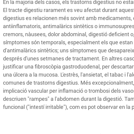
En la majoria dels casos, els trastorns digestius no est
El tracte digestiu rarament es veu afectat durant aquest
digestius es relacionen més sovint amb medicaments, c
antiinflamatoris, antimalàrics sintètics o immunosupre
cremors, nàusees, dolor abdominal, digestió deficient o, 
símptomes són temporals, especialment els que estan 
d'antimalàrics sintètics; uns símptomes que desapare
després d'unes setmanes de tractament. En altres cas
justificar una fibroscòpia gastroduodenal, per descartar
una úlcera a la mucosa. L'estrès, l'ansietat, el tabac i 
comunes de trastorns digestius. Més excepcionalment, 
implicació vascular per inflamació o trombosi dels vasos
descriuen "rampes" a l'abdomen durant la digestió. Tam
funcional ("intestí irritable"), com es pot observar en la