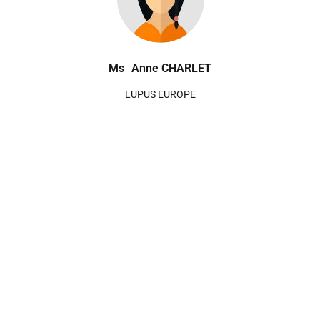
Ms
Anne CHARLET
LUPUS EUROPE
PUBLICACIÓ ORIGINAL
© EDITIONS KATANA santé, París 2021, ISBN : 978-2-
9554104-2-4
COORDINACIÓ DEL TREBALL I REALITZACIÓ: KATANA santé
FOTOGRAFIES - IL·LUSTRACIONS - MODEL: © KATANA
santé / CRI / Fotolia