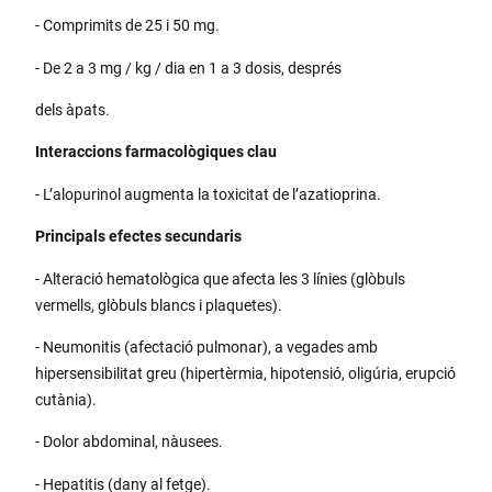
- Comprimits de 25 i 50 mg.
- De 2 a 3 mg / kg / dia en 1 a 3 dosis, després
dels àpats.
Interaccions farmacològiques clau
- L’alopurinol augmenta la toxicitat de l’azatioprina.
Principals efectes secundaris
- Alteració hematològica que afecta les 3 línies (glòbuls
vermells, glòbuls blancs i plaquetes).
- Neumonitis (afectació pulmonar), a vegades amb
hipersensibilitat greu (hipertèrmia, hipotensió, oligúria, erupció
cutània).
- Dolor abdominal, nàusees.
- Hepatitis (dany al fetge).