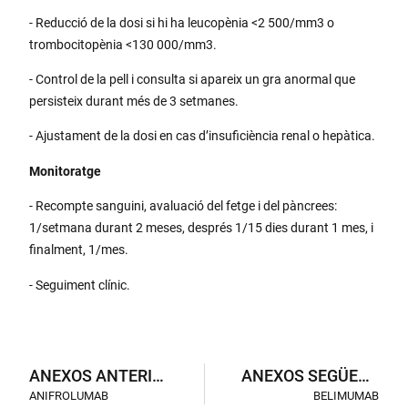
- Reducció de la dosi si hi ha leucopènia <2 500/mm3 o
trombocitopènia <130 000/mm3.
- Control de la pell i consulta si apareix un gra anormal que
persisteix durant més de 3 setmanes.
- Ajustament de la dosi en cas d’insuficiència renal o hepàtica.
Monitoratge
- Recompte sanguini, avaluació del fetge i del pàncrees:
1/setmana durant 2 meses, després 1/15 dies durant 1 mes, i
finalment, 1/mes.
- Seguiment clínic.
ANEXOS ANTERIORS
ANEXOS SEGÜENTS
ANIFROLUMAB
BELIMUMAB