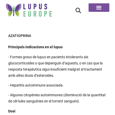
Pàgina d'inici
Les 100 preguntes
AZATIOPRINA
Principals indicacions en el lupus
- Formes greus de lupus en pacients intolerants als
glucocorticoides o que depenguin d’aquests, o en cas que la
resposta terapèutica sigui insuficient malgrat el tractament
amb altes dosis d’esteroides.
- Hepatitis autoimmune associada.
- Algunes citopènies autoimmunes (disminució de la quantitat
de cèl·lules sanguínies en el torrent sanguini).
Dosi