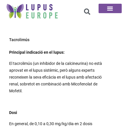
Pàgina d'inici
Les 100 preguntes
Tacrolimús
Principal indicació en el lupus:
El tacrolimús (un inhibidor de la calcineurina) no està
aprovat en el lupus sistèmic, però alguns experts
reconeixen la seva eficàcia en el lupus amb afectació
renal, sobretot en combinació amb Micofenolat de
Mofetil.
Dosi
En general, de 0,10 a 0,30 mg/kg/dia en 2 dosis