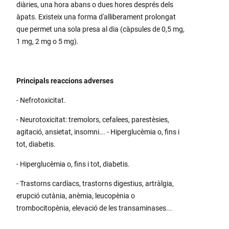
diàries, una hora abans o dues hores després dels
àpats. Existeix una forma d'alliberament prolongat
que permet una sola presa al dia (càpsules de 0,5 mg,
1 mg, 2 mg o 5 mg).
Principals reaccions adverses
- Nefrotoxicitat.
- Neurotoxicitat: tremolors, cefalees, parestèsies,
agitació, ansietat, insomni... - Hiperglucèmia o, fins i
tot, diabetis.
- Hiperglucèmia o, fins i tot, diabetis.
- Trastorns cardíacs, trastorns digestius, artràlgia,
erupció cutània, anèmia, leucopènia o
trombocitopènia, elevació de les transaminases...