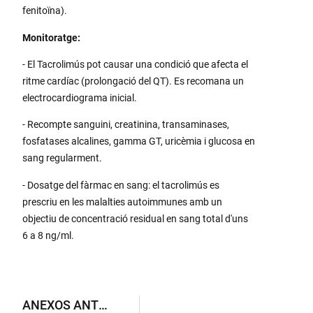
fenitoïna).
Monitoratge:
- El Tacrolimús pot causar una condició que afecta el
ritme cardíac (prolongació del QT). Es recomana un
electrocardiograma inicial.
- Recompte sanguini, creatinina, transaminases,
fosfatases alcalines, gamma GT, uricèmia i glucosa en
sang regularment.
- Dosatge del fàrmac en sang: el tacrolimús es
prescriu en les malalties autoimmunes amb un
objectiu de concentració residual en sang total d'uns
6 a 8 ng/ml.
ANEXOS ANTERIORS