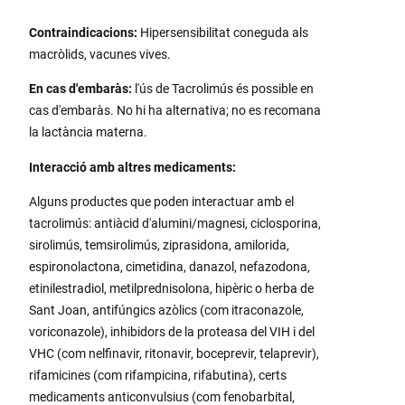
Contraindicacions:
Hipersensibilitat coneguda als
macròlids, vacunes vives.
En cas d'embaràs:
l'ús de Tacrolimús és possible en
cas d'embaràs. No hi ha alternativa; no es recomana
la lactància materna.
Interacció amb altres medicaments
:
Alguns productes que poden interactuar amb el
tacrolimús: antiàcid d'alumini/magnesi, ciclosporina,
sirolimús, temsirolimús, ziprasidona, amilorida,
espironolactona, cimetidina, danazol, nefazodona,
etinilestradiol, metilprednisolona, hipèric o herba de
Sant Joan, antifúngics azòlics (com itraconazole,
voriconazole), inhibidors de la proteasa del VIH i del
VHC (com nelfinavir, ritonavir, boceprevir, telaprevir),
rifamicines (com rifampicina, rifabutina), certs
medicaments anticonvulsius (com fenobarbital,