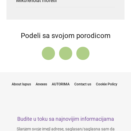
Mikofenolat mofetil
Podeli sa svojom porodicom
About lupus
Anexes
AUTORIMA
Contact us
Cookie Policy
Budite u toku sa najnovijim informacijama
Slanjem svoje imejl adrese, saglasan/saglasna sam da