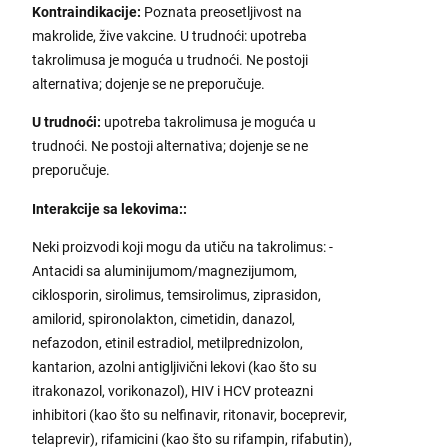
Kontraindikacije:
Poznata preosetljivost na
makrolide, žive vakcine. U trudnoći: upotreba
takrolimusa je moguća u trudnoći. Ne postoji
alternativa; dojenje se ne preporučuje.
U trudnoći:
upotreba takrolimusa je moguća u
trudnoći. Ne postoji alternativa; dojenje se ne
preporučuje.
Interakcije sa lekovima:
:
Neki proizvodi koji mogu da utiču na takrolimus: -
Antacidi sa aluminijumom/magnezijumom,
ciklosporin, sirolimus, temsirolimus, ziprasidon,
amilorid, spironolakton, cimetidin, danazol,
nefazodon, etinil estradiol, metilprednizolon,
kantarion, azolni antigljivični lekovi (kao što su
itrakonazol, vorikonazol), HIV i HCV proteazni
inhibitori (kao što su nelfinavir, ritonavir, boceprevir,
telaprevir), rifamicini (kao što su rifampin, rifabutin),