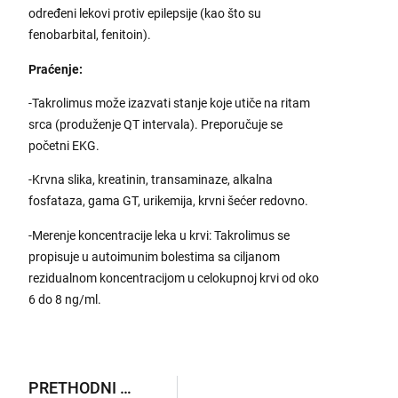
određeni lekovi protiv epilepsije (kao što su
fenobarbital, fenitoin).
Praćenje:
-Takrolimus može izazvati stanje koje utiče na ritam
srca (produženje QT intervala). Preporučuje se
početni EKG.
-Krvna slika, kreatinin, transaminaze, alkalna
fosfataza, gama GT, urikemija, krvni šećer redovno.
-Merenje koncentracije leka u krvi: Takrolimus se
propisuje u autoimunim bolestima sa ciljanom
rezidualnom koncentracijom u celokupnoj krvi od oko
6 do 8 ng/ml.
PRETHODNI ANEKSI