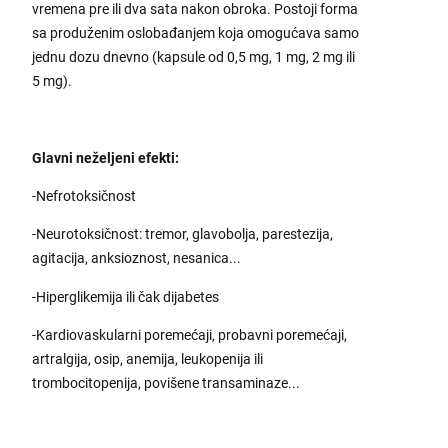
vremena pre ili dva sata nakon obroka. Postoji forma
sa produženim oslobađanjem koja omogućava samo
jednu dozu dnevno (kapsule od 0,5 mg, 1 mg, 2 mg ili
5 mg).
Glavni neželjeni efekti:
-Nefrotoksičnost
-Neurotoksičnost: tremor, glavobolja, parestezija,
agitacija, anksioznost, nesanica...
-Hiperglikemija ili čak dijabetes
-Kardiovaskularni poremećaji, probavni poremećaji,
artralgija, osip, anemija, leukopenija ili
trombocitopenija, povišene transaminaze...