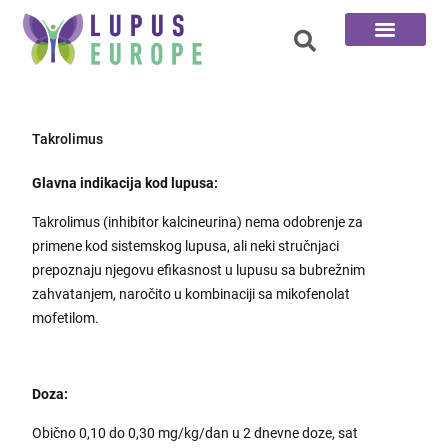
100 Pitanja
Takrolimus
Glavna indikacija kod lupusa:
Takrolimus (inhibitor kalcineurina) nema odobrenje za
primene kod sistemskog lupusa, ali neki stručnjaci
prepoznaju njegovu efikasnost u lupusu sa bubrežnim
zahvatanjem, naročito u kombinaciji sa mikofenolat
mofetilom.
Doza:
Obično 0,10 do 0,30 mg/kg/dan u 2 dnevne doze, sat