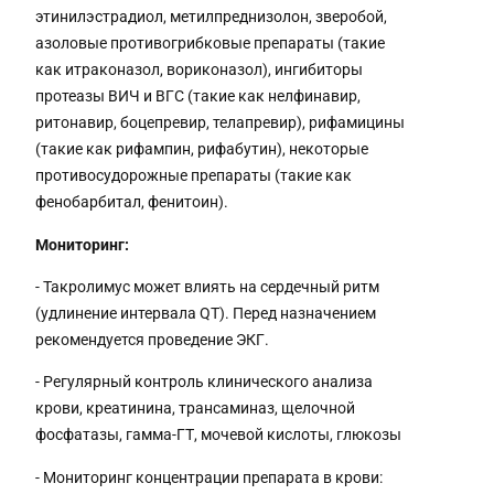
этинилэстрадиол, метилпреднизолон, зверобой,
азоловые противогрибковые препараты (такие
как итраконазол, вориконазол), ингибиторы
протеазы ВИЧ и ВГС (такие как нелфинавир,
ритонавир, боцепревир, телапревир), рифамицины
(такие как рифампин, рифабутин), некоторые
противосудорожные препараты (такие как
фенобарбитал, фенитоин).
Мониторинг:
- Такролимус может влиять на сердечный ритм
(удлинение интервала QT). Перед назначением
рекомендуется проведение ЭКГ.
- Регулярный контроль клинического анализа
крови, креатинина, трансаминаз, щелочной
фосфатазы, гамма-ГТ, мочевой кислоты, глюкозы
- Мониторинг концентрации препарата в крови: