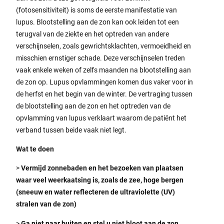
(fotosensitiviteit) is soms de eerste manifestatie van
lupus. Blootstelling aan de zon kan ook leiden tot een
terugval van de ziekte en het optreden van andere
verschijnselen, zoals gewrichtsklachten, vermoeidheid en
misschien ernstiger schade. Deze verschijnselen treden
vaak enkele weken of zelfs maanden na blootstelling aan
de zon op. Lupus opvlammingen komen dus vaker voor in
de herfst en het begin van de winter. De vertraging tussen
de blootstelling aan de zon en het optreden van de
opvlamming van lupus verklaart waarom de patiënt het
verband tussen beide vaak niet legt.
Wat te doen
>
Vermijd zonnebaden en het bezoeken van plaatsen
waar veel weerkaatsing is, zoals de zee, hoge bergen
(sneeuw en water reflecteren de ultraviolette (UV)
stralen van de zon)
>
Ga niet naar buiten en stel u niet bloot aan de zon