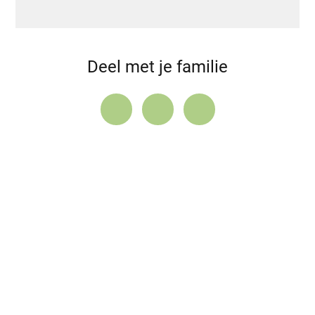
Deel met je familie
About lupus
Anexes
AUTEURS
Contact us
Cookie Policy
Blijf op de hoogte van de laatste updates
Door mijn e-mailadres in te dienen, ga ik ermee akkoord
nieuwsbrieven van Lupus Europe te ontvangen.