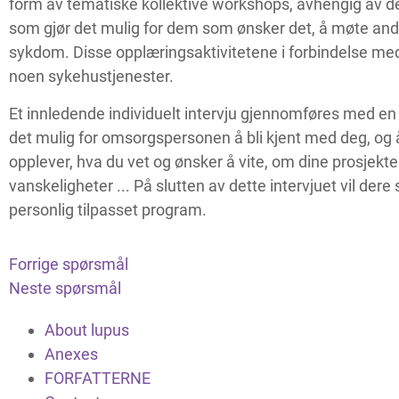
form av tematiske kollektive workshops, avhengig av d
som gjør det mulig for dem som ønsker det, å møte a
sykdom. Disse opplæringsaktivitetene i forbindelse med
noen sykehustjenester.
Et innledende individuelt intervju gjennomføres med en
det mulig for omsorgspersonen å bli kjent med deg, og å
opplever, hva du vet og ønsker å vite, om dine prosjekter
vanskeligheter ... På slutten av dette intervjuet vil de
personlig tilpasset program.
Forrige spørsmål
Neste spørsmål
About lupus
Anexes
FORFATTERNE