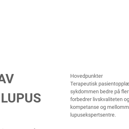
AV
Hovedpunkter
Terapeutisk pasientopplæri
sykdommen bedre på flere 
 LUPUS
forbedrer livskvaliteten o
kompetanse og mellommenn
lupusekspertsentre.