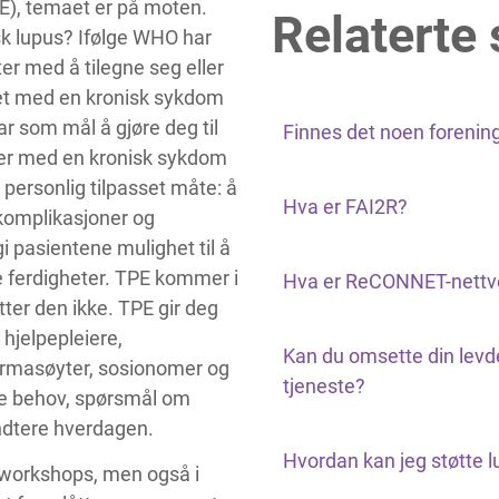
E), temaet er på moten.
Relaterte
k lupus? Ifølge WHO har
er med å tilegne seg eller
vet med en kronisk sykdom
r som mål å gjøre deg til
Finnes det noen forening
nter med en kronisk sykdom
personlig tilpasset måte: å
Hva er FAI2R?
 komplikasjoner og
i pasientene mulighet til å
ferdigheter. TPE kommer i
Hva er ReCONNET-nettv
tter den ikke. TPE gir deg
 hjelpepleiere,
Kan du omsette din levd
farmasøyter, sosionomer og
tjeneste?
ine behov, spørsmål om
ndtere hverdagen.
Hvordan kan jeg støtte 
e workshops, men også i