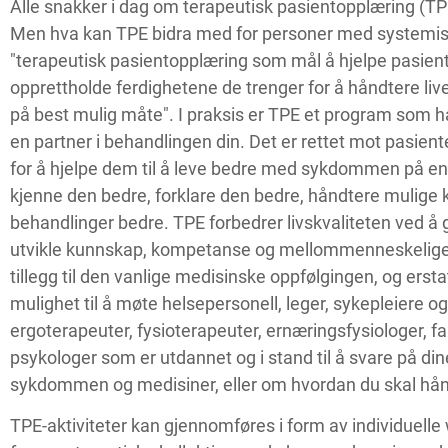
Alle snakker i dag om terapeutisk pasientopplæring (TP
Men hva kan TPE bidra med for personer med systemis
"terapeutisk pasientopplæring som mål å hjelpe pasient
opprettholde ferdighetene de trenger for å håndtere li
på best mulig måte". I praksis er TPE et program som ha
en partner i behandlingen din. Det er rettet mot pasie
for å hjelpe dem til å leve bedre med sykdommen på en 
kjenne den bedre, forklare den bedre, håndtere mulige
behandlinger bedre. TPE forbedrer livskvaliteten ved å g
utvikle kunnskap, kompetanse og mellommenneskelige 
tillegg til den vanlige medisinske oppfølgingen, og ersta
mulighet til å møte helsepersonell, leger, sykepleiere og
ergoterapeuter, fysioterapeuter, ernæringsfysiologer, 
psykologer som er utdannet og i stand til å svare på d
sykdommen og medisiner, eller om hvordan du skal hå
TPE-aktiviteter kan gjennomføres i form av individuell