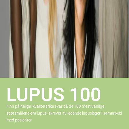
LUPUS 100
Finn pålitelige, kvalitetsrike svar på de 100 mest vanlige
spørsmålene om lupus, skrevet av ledende lupusleger i samarbeid
med pasienter.