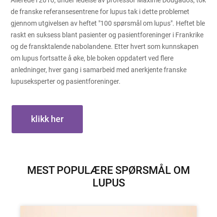
Allerede i 2010, under ledelse av professor Maxime Dougados, tok
de franske referansesentrene for lupus tak i dette problemet
gjennom utgivelsen av heftet "100 spørsmål om lupus". Heftet ble
raskt en suksess blant pasienter og pasientforeninger i Frankrike
og de fransktalende nabolandene. Etter hvert som kunnskapen
om lupus fortsatte å øke, ble boken oppdatert ved flere
anledninger, hver gang i samarbeid med anerkjente franske
lupuseksperter og pasientforeninger.
klikk her
MEST POPULÆRE SPØRSMÅL OM
LUPUS