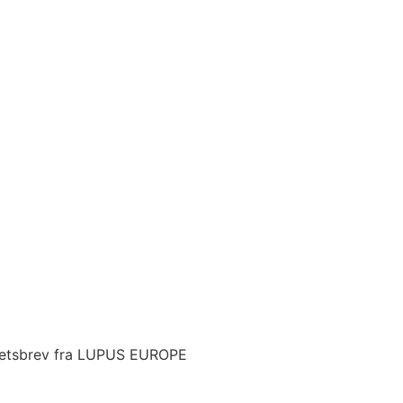
yhetsbrev fra LUPUS EUROPE