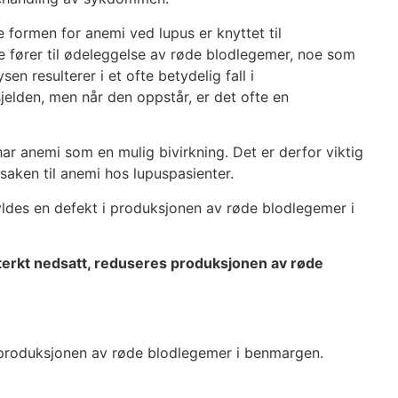
 formen for anemi ved lupus er knyttet til
ne fører til ødeleggelse av røde blodlegemer, noe som
 resulterer i et ofte betydelig fall i
elden, men når den oppstår, er det ofte en
 anemi som en mulig bivirkning. Det er derfor viktig
saken til anemi hos lupuspasienter.
ldes en defekt i produksjonen av røde blodlegemer i
terkt nedsatt, reduseres produksjonen av røde
produksjonen av røde blodlegemer i benmargen.