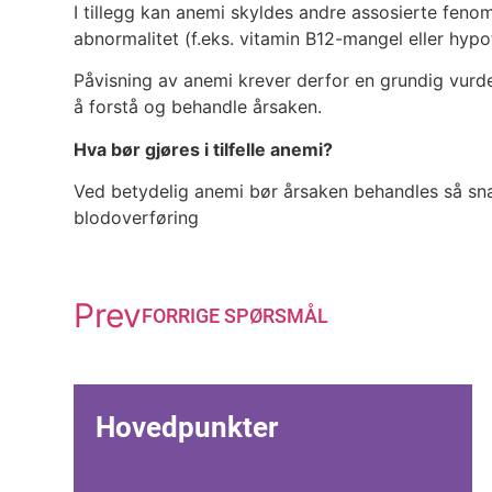
I tillegg kan anemi skyldes andre assosierte feno
abnormalitet (f.eks. vitamin B12-mangel eller hypo
Påvisning av anemi krever derfor en grundig vurder
å forstå og behandle årsaken.
Hva bør gjøres i tilfelle anemi?
Ved betydelig anemi bør årsaken behandles så snar
blodoverføring
Prev
FORRIGE SPØRSMÅL
Hovedpunkter