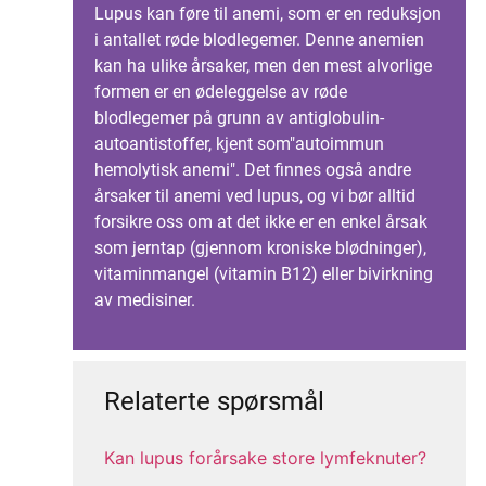
Lupus kan føre til anemi, som er en reduksjon
i antallet røde blodlegemer. Denne anemien
kan ha ulike årsaker, men den mest alvorlige
formen er en ødeleggelse av røde
blodlegemer på grunn av antiglobulin-
autoantistoffer, kjent som"autoimmun
hemolytisk anemi". Det finnes også andre
årsaker til anemi ved lupus, og vi bør alltid
forsikre oss om at det ikke er en enkel årsak
som jerntap (gjennom kroniske blødninger),
vitaminmangel (vitamin B12) eller bivirkning
av medisiner.
Relaterte spørsmål
Kan lupus forårsake store lymfeknuter?