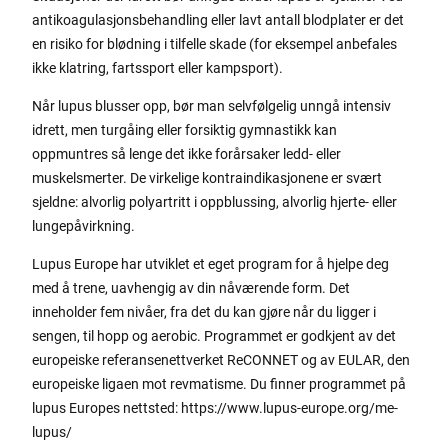
antikoagulasjonsbehandling eller lavt antall blodplater er det
en risiko for blødning i tilfelle skade (for eksempel anbefales
ikke klatring, fartssport eller kampsport).
Når lupus blusser opp, bør man selvfølgelig unngå intensiv
idrett, men turgåing eller forsiktig gymnastikk kan
oppmuntres så lenge det ikke forårsaker ledd- eller
muskelsmerter. De virkelige kontraindikasjonene er svært
sjeldne: alvorlig polyartritt i oppblussing, alvorlig hjerte- eller
lungepåvirkning.
Lupus Europe har utviklet et eget program for å hjelpe deg
med å trene, uavhengig av din nåværende form. Det
inneholder fem nivåer, fra det du kan gjøre når du ligger i
sengen, til hopp og aerobic. Programmet er godkjent av det
europeiske referansenettverket ReCONNET og av EULAR, den
europeiske ligaen mot revmatisme. Du finner programmet på
lupus Europes nettsted: https://www.lupus-europe.org/me-
lupus/