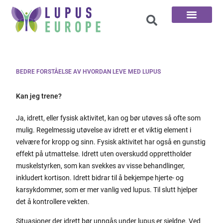
De 100 Spørsmål
BEDRE FORSTÅELSE AV HVORDAN LEVE MED LUPUS
Kan jeg trene?
Ja, idrett, eller fysisk aktivitet, kan og bør utøves så ofte som
mulig. Regelmessig utøvelse av idrett er et viktig element i
velvære for kropp og sinn. Fysisk aktivitet har også en gunstig
effekt på utmattelse. Idrett uten overskudd opprettholder
muskelstyrken, som kan svekkes av visse behandlinger,
inkludert kortison. Idrett bidrar til å bekjempe hjerte- og
karsykdommer, som er mer vanlig ved lupus. Til slutt hjelper
det å kontrollere vekten.
Situasjoner der idrett bør unngås under lupus er sjeldne. Ved