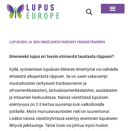
100 kysymystä
LUPUKSEN JA SEN ONGELMIEN PAREMPI YMMÄRTÄMINEN
Ilmeneekö lupus eri tavoin etnisestä taustasta riippuen?
Kyllä, systeemisen lupuksen kliininen ilmentymä voi vaihdella
etnisestä alkuperästä riippuen. Se on usein vakavampi
mustaihoisten (erityisesti Karibianmeren ja
afroamerikkalaisten), latinalaisamerikkalaisten, aasialaisten
ja intiaanien keskuudessa. Näissä väestöissä lupuksen
esiintyvyys on 2-3 kertaa suurempi kuin valkoihoisilla
potilailla. Myös munuaisvaurioiden riski on suurentunut.
Lisäksi näissä väestöryhmissä esiintyy enemmän lupukseen
liittyviä jälkitauteja. Tämä tosin voi johtua myös hoidon