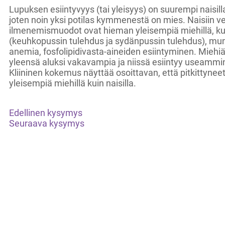
Lupuksen esiintyvyys (tai yleisyys) on suurempi naisilla
joten noin yksi potilas kymmenestä on mies. Naisiin ve
ilmenemismuodot ovat hieman yleisempiä miehillä, kut
(keuhkopussin tulehdus ja sydänpussin tulehdus), mu
anemia, fosfolipidivasta-aineiden esiintyminen. Mieh
yleensä aluksi vakavampia ja niissä esiintyy useamm
Kliininen kokemus näyttää osoittavan, että pitkittyneet
yleisempiä miehillä kuin naisilla.
Edellinen kysymys
Seuraava kysymys