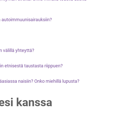
in autoimmuunisairauksiin?
 välillä yhteyttä?
in etnisestä taustasta riippuen?
äasiassa naisiin? Onko miehillä lupusta?
esi kanssa