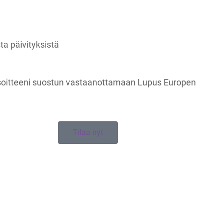
ta päivityksistä
soitteeni suostun vastaanottamaan Lupus Europen
Tilaa nyt