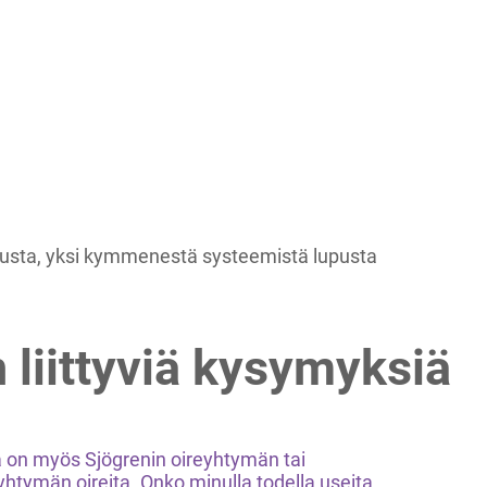
upusta, yksi kymmenestä systeemistä lupusta
 liittyviä kysymyksiä
a on myös Sjögrenin oireyhtymän tai
eyhtymän oireita. Onko minulla todella useita