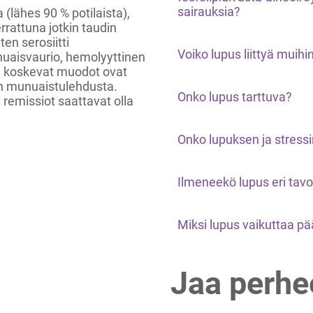
sairauksia?
 (lähes 90 % potilaista),
rrattuna jotkin taudin
en serosiitti
Voiko lupus liittyä muih
nuaisvaurio, hemolyyttinen
iä koskevat muodot ovat
in munuaistulehdusta.
Onko lupus tarttuva?
 remissiot saattavat olla
Onko lupuksen ja stressin
Ilmeneekö lupus eri tavo
Miksi lupus vaikuttaa pä
Jaa perhe