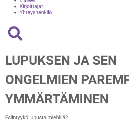
Liitteet
Kirjoittajat
Yhteyshenkilö
LUPUKSEN JA SEN
ONGELMIEN PAREMP
YMMÄRTÄMINEN
Esiintyykö lupusta miehillä?