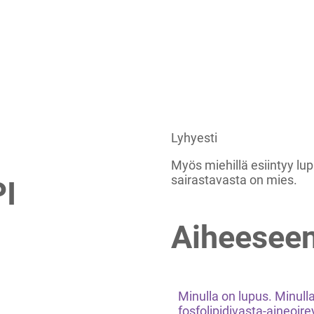
Lyhyesti
Myös miehillä esiintyy l
sairastavasta on mies.
I
Aiheeseen
Minulla on lupus. Minull
fosfolipidivasta-aineoir