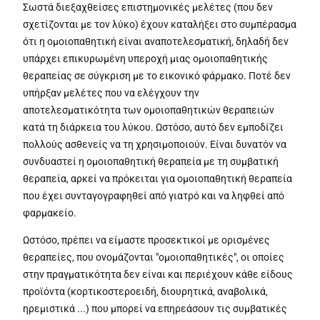
Σωστά διεξαχθείσες επιστημονικές μελέτες (που δεν
σχετίζονται με τον λύκο) έχουν καταλήξει στο συμπέρασμα
ότι η ομοιοπαθητική είναι αναποτελεσματική, δηλαδή δεν
υπάρχει επικυρωμένη υπεροχή μιας ομοιοπαθητικής
θεραπείας σε σύγκριση με το εικονικό φάρμακο. Ποτέ δεν
υπήρξαν μελέτες που να ελέγχουν την
αποτελεσματικότητα των ομοιοπαθητικών θεραπειών
κατά τη διάρκεια του λύκου. Ωστόσο, αυτό δεν εμποδίζει
πολλούς ασθενείς να τη χρησιμοποιούν. Είναι δυνατόν να
συνδυαστεί η ομοιοπαθητική θεραπεία με τη συμβατική
θεραπεία, αρκεί να πρόκειται για ομοιοπαθητική θεραπεία
που έχει συνταγογραφηθεί από γιατρό και να ληφθεί από
φαρμακείο.
Ωστόσο, πρέπει να είμαστε προσεκτικοί με ορισμένες
θεραπείες, που ονομάζονται "ομοιοπαθητικές", οι οποίες
στην πραγματικότητα δεν είναι και περιέχουν κάθε είδους
προϊόντα (κορτικοστεροειδή, διουρητικά, αναβολικά,
ηρεμιστικά ...) που μπορεί να επηρεάσουν τις συμβατικές