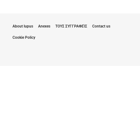
About lupus
Anexes
ΤΟΥΣ ΣΥΓΓΡΑΦΕΊΣ
Contact us
Cookie Policy
Μείνετε ενημερωμένοι με τις τελευταίες
ενημερώσεις
Υποβάλλοντας το email μου, συμφωνώ να λαμβάνω
ενημερωτικά δελτία από την Lupus Europe.
Κάντε κλικ εδώ για να εγγραφείτε