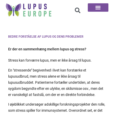
De 100 spørgsmål
BEDRE FORSTÅELSE AF LUPUS OG DENS PROBLEMER
Er der en sammenhæng mellem lupus og stress?
Stress kan forværre lupus, men er ikke årsag til lupus.
En "stressende" begivenhed i livet kan forstærke et
lupusudbrud, men stress alene er ikke årsag til
lupusudbruddet. Patienterne fortæller undertiden, at deres
sygdom begyndte efter en ulykke, en skilsmisse osv., men det
er vanskeligt at fastslå, om der er en direkte forbindelse.
I øjeblikket undersøger adskillige forskningsprojekter den rolle,
som stress spiller for immunsystemet. Overordnet set, er det