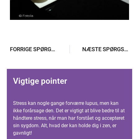
FORRIGE SPØRGSMÅL
NÆSTE SPØRGSMÅL
Vigtige pointer
Stress kan nogle gange forværre lupus, men kan
ikke forårsage den. Det er vigtigt at blive bedre til at
håndtere stress, når man har forstået og accepteret
sin sygdom. Alt, hvad der kan holde dig i zen, er
gavnligt!