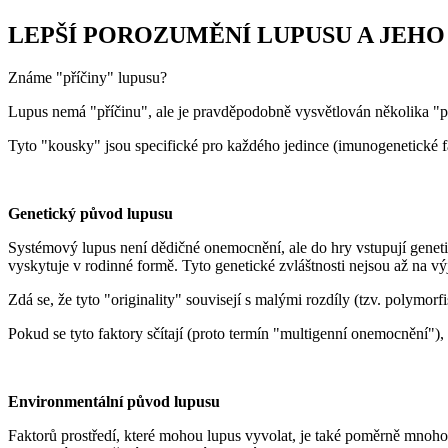
LEPŠÍ POROZUMĚNÍ LUPUSU A JEH
Známe "příčiny" lupusu?
Lupus nemá "příčinu", ale je pravděpodobně vysvětlován několika "př
Tyto "kousky" jsou specifické pro každého jedince (imunogenetické fak
Genetický původ lupusu
Systémový lupus není dědičné onemocnění, ale do hry vstupují geneti
vyskytuje v rodinné formě. Tyto genetické zvláštnosti nejsou až na v
Zdá se, že tyto "originality" souvisejí s malými rozdíly (tzv. polymorfi
Pokud se tyto faktory sčítají (proto termín "multigenní onemocnění")
Environmentální původ lupusu
Faktorů prostředí, které mohou lupus vyvolat, je také poměrně mnoho