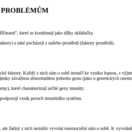
O PROBLÉMŮM
íčinami", které se kombinují jako dílky skládačky.
tory) a také pocházejí z našeho prostředí (faktory prostředí).
cké faktory. Každý z nich sám o sobě nestačí ke vzniku lupusu, s výj
ýjimky závažnou abnormalitou jednoho genu (jako u genetických onemocně
smy), které charakterizují určité geny imunity.
, podporují vznik poruch imunitního systému.
, ale žádný z nich nemůže vyvolat onemocnění sám o sobě. K vyvolání on