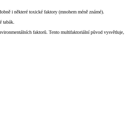
podobně i některé toxické faktory (mnohem méně známé).
é tabák.
vironmentálních faktorů. Tento multifaktoriální původ vysvětluje,