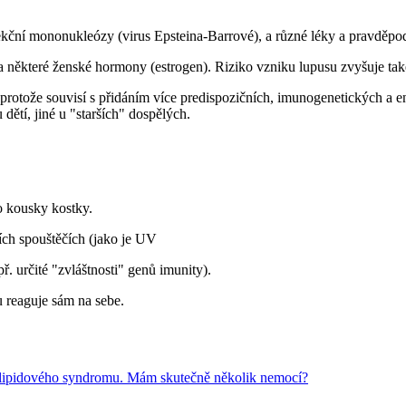
nfekční mononukleózy (virus Epsteina-Barrové), a různé léky a pravdě
) a některé ženské hormony (estrogen). Riziko vzniku lupusu zvyšuje tak
 protože souvisí s přidáním více predispozičních, imunogenetických a en
dětí, jiné u "starších" dospělých.
ko kousky kostky.
ích spouštěčích (jako je UV
ř. určité "zvláštnosti" genů imunity).
u reaguje sám na sebe.
lipidového syndromu. Mám skutečně několik nemocí?