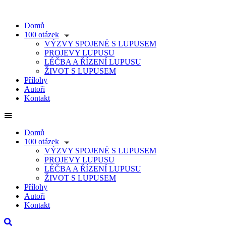
Přejít
k
Domů
obsahu
100 otázek
VÝZVY SPOJENÉ S LUPUSEM
PROJEVY LUPUSU
LÉČBA A ŘÍZENÍ LUPUSU
ŽIVOT S LUPUSEM
Přílohy
Autoři
Kontakt
Domů
100 otázek
VÝZVY SPOJENÉ S LUPUSEM
PROJEVY LUPUSU
LÉČBA A ŘÍZENÍ LUPUSU
ŽIVOT S LUPUSEM
Přílohy
Autoři
Kontakt