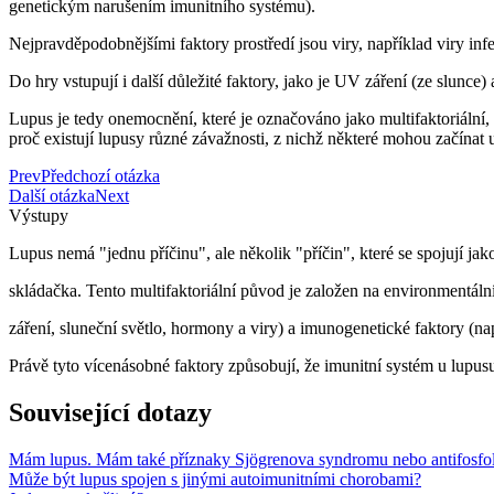
genetickým narušením imunitního systému).
Nejpravděpodobnějšími faktory prostředí jsou viry, například viry i
Do hry vstupují i další důležité faktory, jako je UV záření (ze slunce
Lupus je tedy onemocnění, které je označováno jako multifaktoriální,
proč existují lupusy různé závažnosti, z nichž některé mohou začínat u 
Prev
Předchozí otázka
Další otázka
Next
Výstupy
Lupus nemá "jednu příčinu", ale několik "příčin", které se spojují ja
skládačka. Tento multifaktoriální původ je založen na environmentáln
záření, sluneční světlo, hormony a viry) a imunogenetické faktory (nap
Právě tyto vícenásobné faktory způsobují, že imunitní systém u lupus
Související dotazy
Mám lupus. Mám také příznaky Sjögrenova syndromu nebo antifosfo
Může být lupus spojen s jinými autoimunitními chorobami?