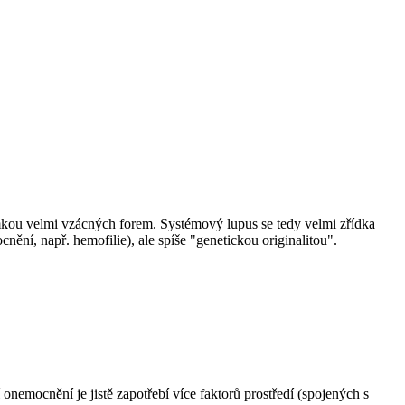
imkou velmi vzácných forem. Systémový lupus se tedy velmi zřídka
ní, např. hemofilie), ale spíše "genetickou originalitou".
emocnění je jistě zapotřebí více faktorů prostředí (spojených s