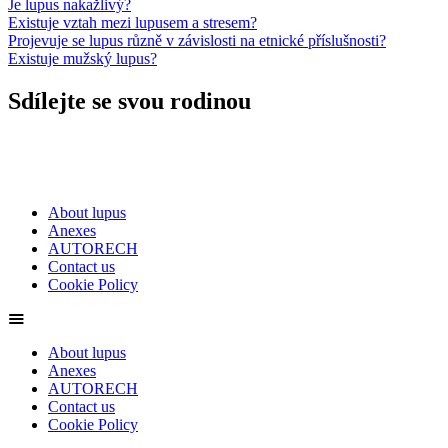
Je lupus nakažlivý?
Existuje vztah mezi lupusem a stresem?
Projevuje se lupus různě v závislosti na etnické příslušnosti?
Existuje mužský lupus?
Sdílejte se svou rodinou
About lupus
Anexes
AUTORECH
Contact us
Cookie Policy
About lupus
Anexes
AUTORECH
Contact us
Cookie Policy