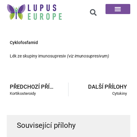
100 otázek
Cyklofosfamid
Lék ze skupiny imunosupresiv
(viz imunosupresivum)
PŘEDCHOZÍ PŘÍLOHY
DALŠÍ PŘÍLOHY
Kortikosteroidy
Cytokiny
Související přílohy