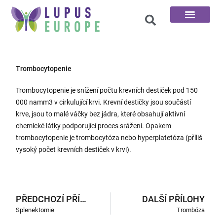
100 otázek
Trombocytopenie
Trombocytopenie je snížení počtu krevních destiček pod 150
000 namm3 v cirkulující krvi. Krevní destičky jsou součástí
krve, jsou to malé váčky bez jádra, které obsahují aktivní
chemické látky podporující proces srážení. Opakem
trombocytopenie je trombocytóza nebo hyperplatetóza (příliš
vysoký počet krevních destiček v krvi).
PŘEDCHOZÍ PŘÍLOHY
DALŠÍ PŘÍLOHY
Splenektomie
Trombóza