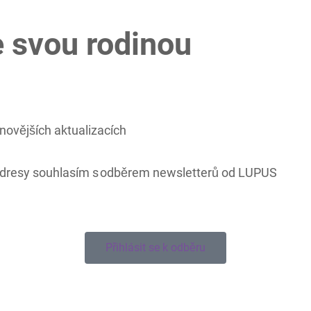
e svou rodinou
novějších aktualizacích
adresy souhlasím s odběrem newsletterů od LUPUS
Přihlásit se k odběru