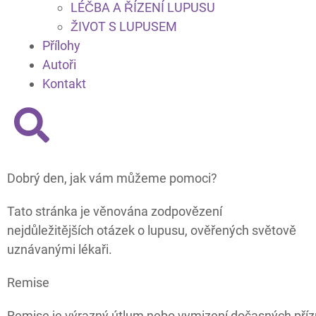
LÉČBA A ŘÍZENÍ LUPUSU
ŽIVOT S LUPUSEM
Přílohy
Autoři
Kontakt
Dobrý den, jak vám můžeme pomoci?
Tato stránka je věnována zodpovězení
nejdůležitějších otázek o lupusu, ověřených světově
uznávanými lékaři.
Remise
Remise je výrazný útlum nebo vymizení dočasných pří