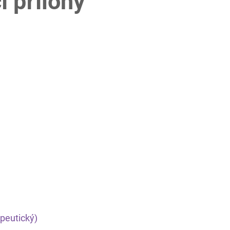
í přílohy
peutický)