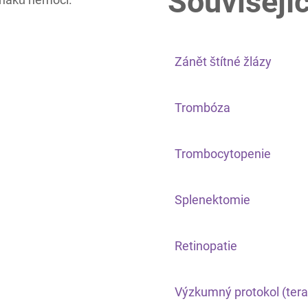
Souvisejíc
Zánět štítné žlázy
Trombóza
Trombocytopenie
Splenektomie
Retinopatie
Výzkumný protokol (tera