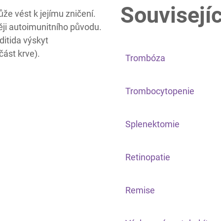
Souvisejíc
ůže vést k jejímu zničení.
ěji autoimunitního původu.
ditida výskyt
část krve).
Trombóza
Trombocytopenie
Splenektomie
Retinopatie
Remise