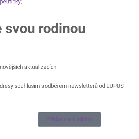
peutický)
e svou rodinou
novějších aktualizacích
adresy souhlasím s odběrem newsletterů od LUPUS
Přihlásit se k odběru