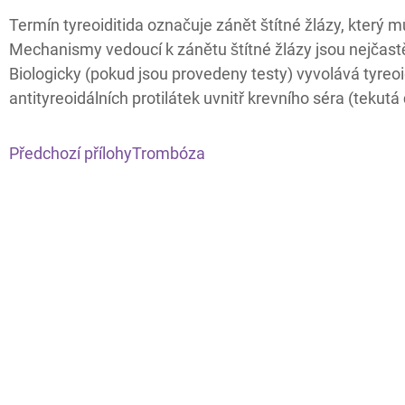
Termín tyreoiditida označuje zánět štítné žlázy, který m
Mechanismy vedoucí k zánětu štítné žlázy jsou nejčast
Biologicky (pokud jsou provedeny testy) vyvolává tyreoi
antityreoidálních protilátek uvnitř krevního séra (tekutá 
Předchozí přílohy
Trombóza