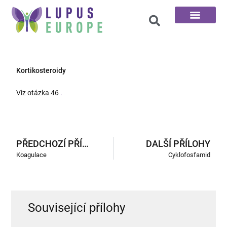
100 otázek
Kortikosteroidy
Viz otázka 46
.
PŘEDCHOZÍ PŘÍLOHY
DALŠÍ PŘÍLOHY
Koagulace
Cyklofosfamid
Související přílohy