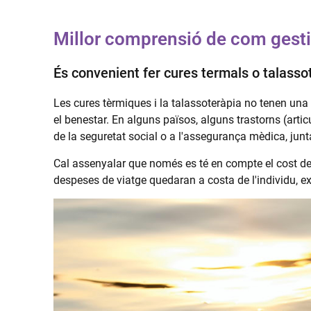
Millor comprensió de com gesti
És convenient fer cures termals o talass
Les cures tèrmiques i la talassoteràpia no tenen una 
el benestar. En alguns països, alguns trastorns (articu
de la seguretat social o a l'assegurança mèdica, ju
Cal assenyalar que només es té en compte el cost del
despeses de viatge quedaran a costa de l'individu, e