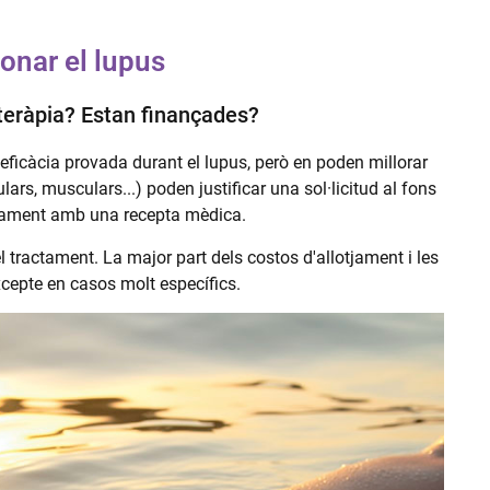
onar el lupus
oteràpia? Estan finançades?
eficàcia provada durant el lupus, però en poden millorar
lars, musculars...) poden justificar una sol·licitud al fons
ntament amb una recepta mèdica.
 tractament. La major part dels costos d'allotjament i les
xcepte en casos molt específics.