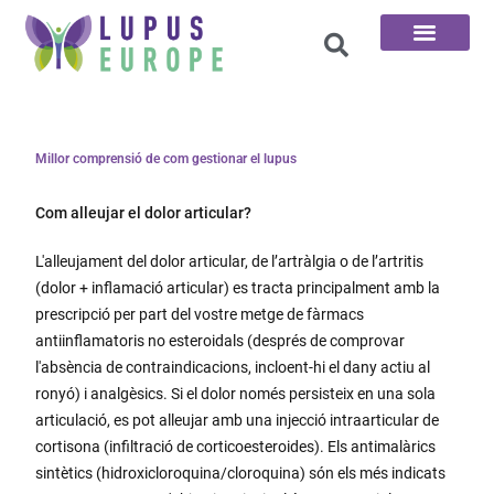
Pàgina d'inici
Les 100 preguntes
Millor comprensió de com gestionar el lupus
Com alleujar el dolor articular?
L'alleujament del dolor articular, de l’artràlgia o de l’artritis
(dolor + inflamació articular) es tracta principalment amb la
prescripció per part del vostre metge de fàrmacs
antiinflamatoris no esteroidals (després de comprovar
l'absència de contraindicacions, incloent-hi el dany actiu al
ronyó) i analgèsics. Si el dolor només persisteix en una sola
articulació, es pot alleujar amb una injecció intraarticular de
cortisona (infiltració de corticoesteroides). Els antimalàrics
sintètics (hidroxicloroquina/cloroquina) són els més indicats