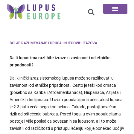
100 Pitanja
BOLJE RAZUMEVANJE LUPUSA I NJEGOVIH IZAZOVA
Da li lupus ima različite izraze u zavisnosti od etničke
pripadnosti?
Da, klinički izraz sistemskog lupusa može se razlikovati u
zavisnosti od etničke pripadnosti. Često je teži kod crnaca
(posebno sa Kariba i Afroamerikanaca), Hispanaca, Azijata i
Američkih Indijanaca. U ovim populacijama učestalost lupusa
je 2-3 puta veća nego kod belaca. Takođe, postoji povećan
rizik od oštećenja bubrega. Pored toga, u ovim populacijama
postoje i više posledica povezanih sa lupusom, ali to može
zavisiti i od različitosti u pristupu lečenju koji je ponekad uočljiv