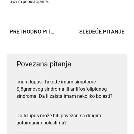
u ovim populacijama.
PRETHODNO PITANJE
SLEDEĆE PITANJE
Povezana pitanja
Imam lupus. Takođe imam simptome
Sjögrenovog sindroma ili antifosfolipidnog
sindroma. Da li zaista imam nekoliko bolesti?
Da li lupus može biti povezan sa drugim
autoimunim bolestima?