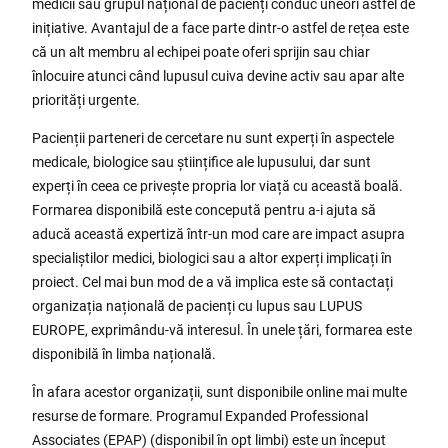
medicii sau grupul național de pacienți conduc uneori astfel de
inițiative. Avantajul de a face parte dintr-o astfel de rețea este
că un alt membru al echipei poate oferi sprijin sau chiar
înlocuire atunci când lupusul cuiva devine activ sau apar alte
priorități urgente.
Pacienții parteneri de cercetare nu sunt experți în aspectele
medicale, biologice sau științifice ale lupusului, dar sunt
experți în ceea ce privește propria lor viață cu această boală.
Formarea disponibilă este concepută pentru a-i ajuta să
aducă această expertiză într-un mod care are impact asupra
specialiștilor medici, biologici sau a altor experți implicați în
proiect. Cel mai bun mod de a vă implica este să contactați
organizația națională de pacienți cu lupus sau LUPUS
EUROPE, exprimându-vă interesul. În unele țări, formarea este
disponibilă în limba națională.
În afara acestor organizații, sunt disponibile online mai multe
resurse de formare. Programul Expanded Professional
Associates (EPAP) (disponibil în opt limbi) este un început