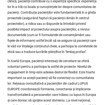
clinică, pacienții contribuie cu o expertiză specifică: experiența
lor în a trăi cu boala și cunoștințele lor despre comunitatea de
pacienți. Contribuția pacienților este fundamentală în a ghida
proiectele (asigurând faptul că pacienții rămân în centrul
proiectelor), a ridica sau a răspunde la întrebări privind
posibilul impact al proiectului asupra pacienților, a revizui
documentele (cum ar fi formularele de consimțământ sau
fișele de informare) astfel încât să se asigure că pacienții care
le văd vor înțelege conținutul cheie, a participa la comitetele de
etică sau a traduce lucrările științifice în "limbaj profan".
În toată Europa, pacienții interesați de cercetare se oferă
voluntari pentru a participa la astfel de proiecte. Nivelul de
angajament în timp este adesea destul de flexibil. Este foarte
important ca acești pacienți să fie conectați cu comunitatea
lor. Rețeaua consultativă a pacienților din cadrul LUPUS
EUROPE coordonează formarea, conectarea și implicarea
transfrontalieră a persoanelor care trăiesc cu lupus în Europa
și care doresc să sprijine acest domeniu. La nivel național,