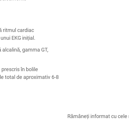
 ritmul cardiac
nui EKG inițial.
ă alcalină, gamma GT,
rescris în bolile
le total de aproximativ 6-8
Rămâneți informat cu cele 