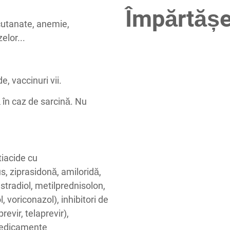
Împărtășe
i cutanate, anemie,
elor...
, vaccinuri vii.
ă în caz de sarcină. Nu
tiacide cu
s, ziprasidonă, amiloridă,
stradiol, metilprednisolon,
, voriconazol), inhibitori de
revir, telaprevir),
 medicamente