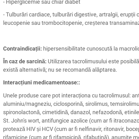
- Hiperglicemie sau chiar diabet
- Tulburări cardiace, tulburări digestive, artralgii, erupți
leucopenie sau trombocitopenie, creșterea transaminaz
Contraindicații:
hipersensibilitate cunoscută la macrolide
În caz de sarcină:
Utilizarea tacrolimusului este posibil
există alternativă; nu se recomandă alăptarea.
Interacțiuni medicamentoase:
:
Unele produse care pot interacționa cu tacrolimusul: an
aluminiu/magneziu, ciclosporină, sirolimus, temsirolimu
spironolactonă, cimetidină, danazol, nefazodonă, etinile
St. John's wort, antifungice azolice (cum ar fi itraconazol
protează HIV și HCV (cum ar fi nelfinavir, ritonavir, bocep
rifamicine (cum ar fi rifampicină, rifabutină), anumite