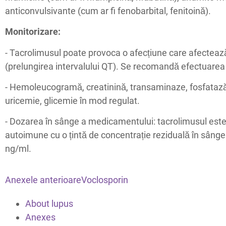
anticonvulsivante (cum ar fi fenobarbital, fenitoină).
Monitorizare:
- Tacrolimusul poate provoca o afecțiune care afectează
(prelungirea intervalului QT). Se recomandă efectuarea u
- Hemoleucogramă, creatinină, transaminaze, fosfataz
uricemie, glicemie în mod regulat.
- Dozarea în sânge a medicamentului: tacrolimusul este p
autoimune cu o țintă de concentrație reziduală în sânge
ng/ml.
Anexele anterioare
Voclosporin
About lupus
Anexes