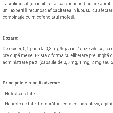
Tacrolimusul (un inhibitor al calcineurinei) nu are aprob
unii experți îi recunosc eficacitatea în lupusul cu afectar
combinație cu micofenolatul mofetil.
Dozare:
De obicei, 0,1 până la 0,3 mg/kg/zi în 2 doze zilnice, cu 
ore după mese. Există o formă cu eliberare prelungită c
administrare pe zi (capsule de 0,5 mg, 1 mg, 2 mg sau 
Principalele reacții adverse:
- Nefrotoxicitate
- Neurotoxicitate: tremurături, cefalee, parestezii, agitaț