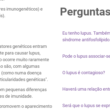
Perguntas
ores imunogenéticos) e
s).
Eu tenho lupus. Também
síndrome antifosfolípid
fatores genéticos entram
e para causar lupus,
Pode o lupus associar-s
co ocorre muito raramente
não são, com algumas
O lupus é contagioso?
e (como numa doença
ticularidades genéticas".
Haverá uma relação entr
com pequenas diferenças
es de imunidade.
Será que o lupus se exp
, promovem o aparecimento