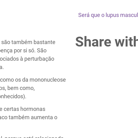
Será que o lupus mascul
Share wit
s são também bastante
nça por si só. São
sociados à perturbação
a.
is como os da mononucleose
tos, bem como,
onhecidos).
) e certas hormonas
abaco também aumenta o