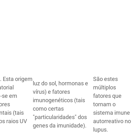
. Esta origem
São estes
luz do sol, hormonas e
atorial
múltiplos
vírus) e fatores
a-se em
fatores que
imunogenéticos (tais
ores
tornam o
como certas
tais (tais
sistema imune
"particularidades" dos
os raios UV
autorreativo no
genes da imunidade).
lupus.