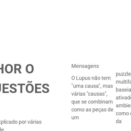
HOR O
Mensagens
puzzle
O Lupus não tem
multif
UESTÕES
"uma causa", mas
basei
várias "causas",
ativad
que se combinam
ambien
como as peças de
como 
um
da
licado por várias
le.