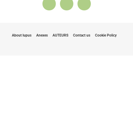
About lupus
Anexes
AUTEURS
Contact us
Cookie Policy
Blijf op de hoogte van de laatste updates
Door mijn e-mailadres in te dienen, ga ik ermee akkoord
nieuwsbrieven van Lupus Europe te ontvangen.
Klik hier om u te abonneren
Abonneer nu